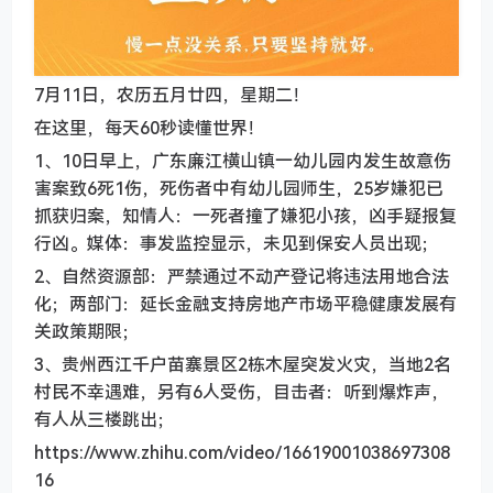
7月11日，农历五月廿四，星期二！
在这里，每天60秒读懂世界！
1、10日早上，广东廉江横山镇一幼儿园内发生故意伤
害案致6死1伤，死伤者中有幼儿园师生，25岁嫌犯已
抓获归案，知情人：一死者撞了嫌犯小孩，凶手疑报复
行凶。媒体：事发监控显示，未见到保安人员出现；
2、自然资源部：严禁通过不动产登记将违法用地合法
化；两部门：延长金融支持房地产市场平稳健康发展有
关政策期限；
3、贵州西江千户苗寨景区2栋木屋突发火灾，当地2名
村民不幸遇难，另有6人受伤，目击者：听到爆炸声，
有人从三楼跳出；
https://www.zhihu.com/video/16619001038697308
16