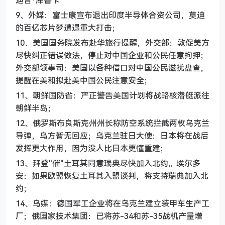
9、外媒：富士康宣布退出印度半导体合资公司，莫迪
的百亿芯片梦遭遇重大打击；
10、美国国务院发布赴华旅行提醒，外交部：敦促美方
尽快纠正错误做法，停止对中国企业和公民任意拘押；
外交部领事司：美国以各种借口对中国公民滋扰盘查，
提醒在美和拟赴美中国公民注意安全；
11、朝鲜国防省：严正警告美国计划将战略核潜艇派往
朝鲜半岛；
12、俄罗斯布良斯克州州长称防空系统拦截两枚乌克兰
导弹，乌方暂无回应；乌克兰驻日大使：日本将在战后
发挥更大作用，因为没人比日本更懂重建；
13、拜登"催"土耳其同意瑞典尽快加入北约。埃尔多
安：如果欧盟恢复土耳其入盟谈判，将支持瑞典加入北
约；
14、乌媒：德国军工企业将在乌克兰建立装甲车生产工
厂；俄国家技术集团：已将苏-34和苏-35战机产量增