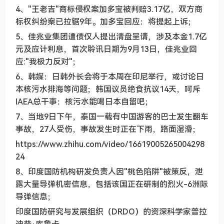
4、"王老吉"商标侵权案加多宝被判赔3.17亿，双方商
标权纠纷案已拉锯9年。加多宝回应：将提起上诉；
5、佳兆业集团遭债仅人提出清盘呈请，涉及本金1.7亿
元及应计利息，首次聆讯日期为9月13日，佳兆业回
应:"我极力反对"；
6、韩媒：日韩外长会将于本周在印尼举行，或讨论日
本核污水排海等问题；韩国议员绝食抗议14天，呵斥
IAEA总干事：核污水能喝日本自留吧；
7、当地9日下午，泰国一载有中国游客的巴士发生翻车
事故，27人受伤，事故发生时正在下雨，路面湿滑；
https://www.zhihu.com/video/16619005265004298
24
8、印度国防机构研发负责人因"桃色陷阱"被策反，泄
露大量导弹机密信息，包括该国正在研制的烈火-6洲际
导弹信息；
印度国防研究与发展组织（DRDO）的资深科学家普拉
迪普·库鲁卡