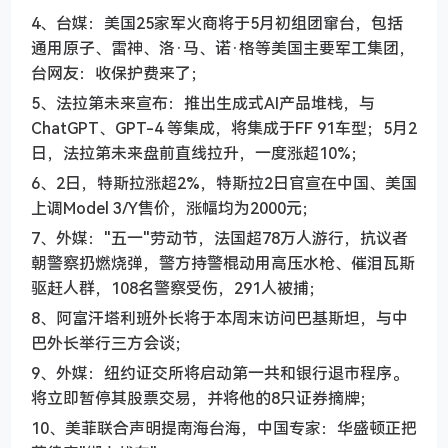
4、台媒：美国25家军火商将于5月初组团窜台，包括
通用原子、雷神、洛·马、诺·格等美国主要军工集团，
台网友：收保护费来了；
5、法拉第未来宣布：推出生成式AI产品堆栈，与
ChatGPT、GPT-4 等集成，将集成于FF 91车型；5月2
日，法拉第未来盘前直线拉升，一度涨超10%；
6、2日，特斯拉涨超2%，特斯拉2日官宣在中国、美国
上调Model 3/Y售价，涨幅均为2000元；
7、外媒："五一"劳动节，法国超78万人游行，抗议者
朝警察扔燃烧弹，警方持警棍动用高压水枪、催泪瓦斯
驱赶人群，108名警察受伤，291人被捕；
8、阿富汗塔利班外长将于本周末访问巴基斯坦，与中
巴外长举行三方会谈；
9、外媒：纽约证交所将启动第一共和银行退市程序。
将立即暂停其股票交易，并将他的8只证券摘牌；
10、美菲联合声明提南海台海，中国专家：华盛顿正把