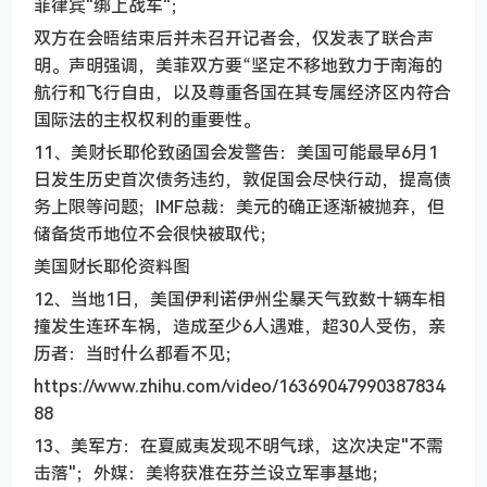
菲律宾"绑上战车"；
双方在会晤结束后并未召开记者会，仅发表了联合声
明。声明强调，美菲双方要“坚定不移地致力于南海的
航行和飞行自由，以及尊重各国在其专属经济区内符合
国际法的主权权利的重要性。
11、美财长耶伦致函国会发警告：美国可能最早6月1
日发生历史首次债务违约，敦促国会尽快行动，提高债
务上限等问题；IMF总裁：美元的确正逐渐被抛弃，但
储备货币地位不会很快被取代；
美国财长耶伦资料图
12、当地1日，美国伊利诺伊州尘暴天气致数十辆车相
撞发生连环车祸，造成至少6人遇难，超30人受伤，亲
历者：当时什么都看不见；
https://www.zhihu.com/video/16369047990387834
88
13、美军方：在夏威夷发现不明气球，这次决定"不需
击落"；外媒：美将获准在芬兰设立军事基地；