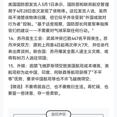
美国国防部发言人5月1日表示，国防部和联邦航空管理
局于4月28日首次发现了该物体。这位发言人说，虽然
尚不清楚该物体归属，但它似乎并非受到“外国或敌对
行为者”控制。“基于这些观察，国防部长同意军事指挥
官们的建议——不需要对气球采取任何行动。”
14、苏丹医生工会：武装冲突已致447名平民丧生。苏
丹冲突双方：原则上同意4日起再次停火7天，并任命代
表出席谈判。联合国：苏丹爆发全面人道主义灾难，或
将有80万人逃往邻国；
15、外媒：因禁飞俄罗斯领空致美国航司成本增高，美
航司称为此中国、印度、阿联酋等航司获得了"不平
等"优势，要求中国航司等也不许飞越俄领空；
【微语】不要将就自己，也不要敷衍生活。再忙碌，也
要留一些诗意，存一些柔软。
版权声明