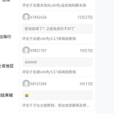
评论于
自建本地化cdnfly监控端和脚本端
41842426
12月27日
密码是啥了？之前给发的不对了
出海行
评论于
自建cdnfly5.2.1保姆级教程
59821757
10月7日
666666
让该地区
评论于
自建cdnfly5.2.1保姆级教程
58121385
9月17日
州结果被
评论于
子比主题教程：添加底部徽章及修改链接和运行时间