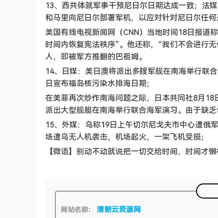
13、西共体就军事干预尼日尔日期达成一致；法媒
和马里向尼日尔部署军机，以应对针对尼日尔任何形
美国有线电视新闻网（CNN）当地时间18日报道
时间内恢复宪法秩序”。他还称，“我们不会进行无
人，即被军方推翻的巴祖姆。
14、日媒：美日澳将派出多艘军舰在南海举行联合
日宣布福岛核污染水排海日期；
在美菲再次炒作南海问题之际，日本共同社8月18
派出大型舰艇在南海举行联合海军演习。由于缺乏
15、外媒：乌称19日上午切尔尼戈夫市中心遭俄
场遭乌无人机袭击，机场起火，一架飞机受损；
【微语】别动不动就说把一切交给时间，时间才懒
清朝云资源网
网站名称：