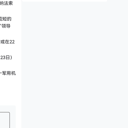
纳法索
能短的
”领导
或在22
23日）
一军用机