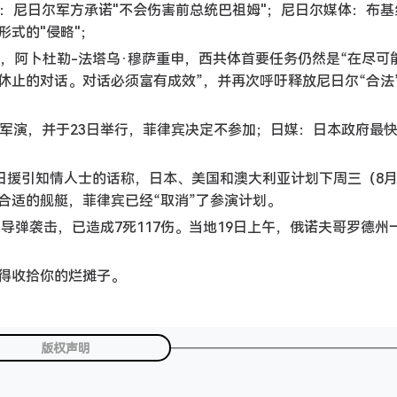
：尼日尔军方承诺"不会伤害前总统巴祖姆"；尼日尔媒体：布基
式的"侵略"；
称，阿卜杜勒-法塔乌·穆萨重申，西共体首要任务仍然是“在尽可
休止的对话。对话必须富有成效”，并再次呼吁释放尼日尔“合法
军演，并于23日举行，菲律宾决定不参加；日媒：日本政府最快
日援引知情人士的话称，日本、美国和澳大利亚计划下周三（8月
合适的舰艇，菲律宾已经“取消”了参演计划。
军导弹袭击，已造成7死117伤。当地19日上午，俄诺夫哥罗德州
得收拾你的烂摊子。
版权声明