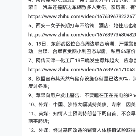
蒙自一汽车连撞路边车辆致多人受伤，亲历者：有
https://www.zhihu.com/video/16763967823247
5、西安一女子长期打车不给钱，酒店：她住店也
https://www.zhihu.com/video/16763973480482
6、19日，东部战区位台岛周边联合演训，严重警
动；台媒：台军官贪图小利丑态毕露，私吞64箱价
7、网传天津一化工厂18日晚发生爆炸起火，应
https://www.zhihu.com/video/16763976171043
8、欧盟宣布其天然气储存设施存储量已达90%
度过冬季；
9、苹果向用户发出警告：不要睡在正在充电的iP
10、外媒：中国、沙特大幅减持美债，专家：因
11、美媒：知情人士预测特朗普下周自首，不会早
刑事起诉；
12、外媒：经过基因改造的猪肾人体移植试验取