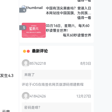
值得一看
中国有顶尖黑客吗？曾潜入日
4
本网站挂中国国旗，为民族尊
严而战！
值得一看
03月16日，星期六，每天60
5
秒读懂全世界！
每天60秒读懂世界
最新评论
85762218
8月3日
来晚了
生4.3
评论于
iOS在线签名网页版源码搭建教程
41842426
12月27日
密码是啥？
，云南