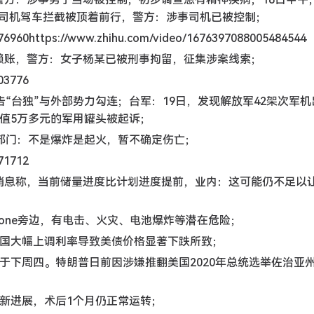
司机驾车拦截被顶着前行，警方：涉事司机已被控制；
76960https://www.zhihu.com/video/1676397088005484544
赖账，警方：女子杨某已被刑事拘留，征集涉案线索；
03776
告“台独”与外部势力勾连；台军：19日，发现解放军42架次军机
值5万多元的军用罐头被起诉；
急部门：不是爆炸是起火，暂不确定伤亡；
71712
。消息称，当前储量进度比计划进度提前，业内：这可能仍不足以
hone旁边，有电击、火灾、电池爆炸等潜在危险；
美国大幅上调利率导致美债价格显著下跌所致；
于下周四。特朗普日前因涉嫌推翻美国2020年总统选举佐治亚
得新进展，术后1个月仍正常运转；