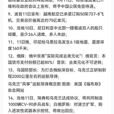
维利在政府会议上宣布，将予中国公民免签待遇。
9、波音11日宣布：越南航空已承诺订购50架737-8飞
机，交易总价值高达约75亿美元；
10、当地10日，尼日利亚中北部一艘载逾百人的船只
倾覆，至少26人遇难，多人失踪；
11、11日晚，印尼哈马黑拉岛发生6.1级地震，震源深
度160千米；
12、俄媒：俄中贸易"实际完成去美元化"！俄官员：本
国货币支付份额已超80%！普京：去美元化不可逆转；
13、乌国防部长：为打击俄纵深目标，乌克兰正研制射
程2000公里左右的巡航导弹；
乌克兰“风筝”巡航导弹概念图 图源：美国《福布斯》
杂志网站
14、当地11日，瑞典和乌克兰达成协议，将共同制造
1000辆CV-90步兵战车；白俄罗斯：对波兰扩军、购
入进攻性武器表示担忧，将做出回应；