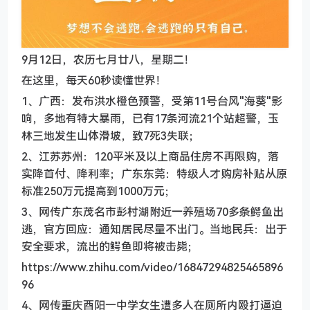
9月12日，农历七月廿八，星期二！
在这里，每天60秒读懂世界！
1、广西：发布洪水橙色预警，受第11号台风"海葵"影
响，多地有特大暴雨，已有17条河流21个站超警，玉
林三地发生山体滑坡，致7死3失联；
2、江苏苏州：120平米及以上商品住房不再限购，落
实降首付、降利率；广东东莞：特级人才购房补贴从原
标准250万元提高到1000万元；
3、网传广东茂名市彭村湖附近一养殖场70多条鳄鱼出
逃，官方回应：通知居民尽量不出门。当地民兵：出于
安全要求，流出的鳄鱼即将被击毙；
https://www.zhihu.com/video/16847294825465896
96
4、网传重庆酉阳一中学女生遭多人在厕所内殴打逼迫