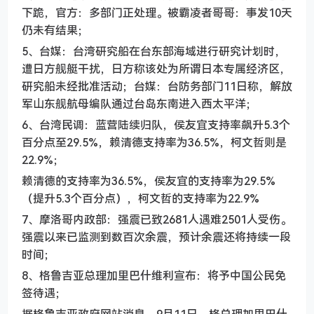
下跪，官方：多部门正处理。被霸凌者哥哥：事发10天
仍未有结果；
5、台媒：台湾研究船在台东部海域进行研究计划时，
遭日方舰艇干扰，日方称该处为所谓日本专属经济区，
研究船未经批准活动；台媒：台防务部门11日称，解放
军山东舰航母编队通过台岛东南进入西太平洋；
6、台湾民调：蓝营陆续归队，侯友宜支持率飙升5.3个
百分点至29.5%，赖清德支持率为36.5%，柯文哲则是
22.9%；
赖清德的支持率为36.5%，侯友宜的支持率为29.5%
（提升5.3个百分点），柯文哲的支持率为22.9%
7、摩洛哥内政部：强震已致2681人遇难2501人受伤。
强震以来已监测到数百次余震，预计余震还将持续一段
时间；
8、格鲁吉亚总理加里巴什维利宣布：将予中国公民免
签待遇；
据格鲁吉亚政府网站消息，9月11日，格总理加里巴什