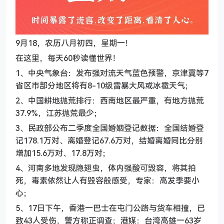
9月18，农历八月初四，星期一！
在这里，每天60秒读懂世界！
1、中央气象台：发布强对流天气蓝色预警，京津冀等7
省区市部分地区将有8-10级雷暴大风或冰雹天气；
2、中国耕地抛荒排行：西南地区最严重，有地方抛荒
37.9%，江苏抛荒最少；
3、民政部公布二季度全国婚姻登记数据：全国结婚登
记178.1万对、离婚登记67.6万对，结婚离婚同比分别
增加15.6万对、17.8万对；
4、河南多地发现隐翅虫，体内强酸可毁容，将其拍
死，毒素依然让人有毁容般感受，专家：高发季要小
心；
5、17日下午，香港一巴士在屯门公路与货车相撞，已
致43人受伤，警方称正调查；港媒：台湾高雄一63岁