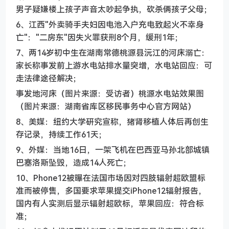
男子疑嫌楼上孩子声音太吵起争执，砍杀俩孩子父母；
6、江西"外卖骑手夫妇因电池入户充电致起火不幸身
亡"："二房东"因失火罪获刑8个月，缓刑1年；
7、两14岁初中生在湖南常德桃源县沅江的河床溺亡：
家长称事发前上游水电站排水量突增，水电站回应：可
走法律途径解决；
事发地河床（图片来源：受访者）桃源水电站效果图
（图片来源：湖南省库区移民事务中心官方网站）
8、美媒：纽约大学研究宣称，猪肾移植人体后再创生
存记录，持续工作61天；
9、外媒：当地16日，一架飞机在巴西亚马孙北部城镇
巴塞洛斯坠毁，造成14人死亡；
10、Phone12被曝在法国市场因对四肢辐射超欧盟标
准而被停售，多国要求苹果提交iPhone12辐射报告，
国内有人实测后显示辐射超欧标，苹果回应：符合标
准；