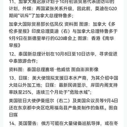
11、加拿大推迟原计划于10月初派贸易代表团访印的
计划，外媒：两国紧张关系升级，因此前，莫迪在G20
期间"训斥"了加拿大总理特鲁多；
加拿大国际贸易部长伍凤仪 资料图 图源：加拿大《多
伦多星报》印度总理莫迪（右）与加拿大总理特鲁多于
9月9日在新德里举行的G20峰会上 图源：香港《南华
早报》
12、泰国新总理计划在10月8日至10日访华，寻求促进
中泰旅游合作；
资料图：泰国总理赛塔·他威信 图自澎湃影像
13、日媒：美大使馆拟支援日本水产商，为其介绍中国
大陆以外加工地；日媒：最新民调显示，岸田内阁支持
率跌至25%，连续三个月处于"危险水域"；
美国驻日大使伊曼纽尔（右二）及美国众议员等9月4日
还在东京都中央区吃用福岛县产鱼类制作的鱼糕。图自
日媒
14、英国警告：俄方可能在大量储备巡航导弹，或在冬