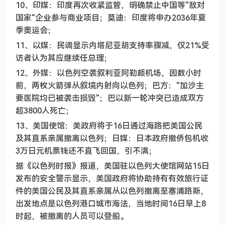
10、印媒：印度再次收紧监管，明确禁止中国等"敌对
国家"企业参与商业项目；莫迪：印度将申办2036年夏
季奥运会；
11、以媒：民调显示内塔尼亚胡支持率骤减，仅21%受
访者认为其应继续任总理；
12、外媒：以色列空袭叙利亚阿勒颇机场，因数小时
前，两枚火箭弹从叙境内射向以色列；巴方："加沙主
要医院均已被袭击损毁"；巴以新一轮冲突已造成双方
超3800人死亡；
13、美国使馆：美政府将于16日通过海路把美国公民
及其直系亲属撤离以色列；日媒：日本政府撤侨包机收
3万日元机票钱还不直飞回国，引不满；
据《以色列时报》报道，美国驻以色列大使馆网站15日
发布的安全警示显示，美国政府将协助持有有效旅行证
件的美国公民及其直系亲属从以色列撤离至塞浦路斯，
出发地点是以色列港口城市海法，当地时间16日早上8
时起，被撤离的人员可以登船。