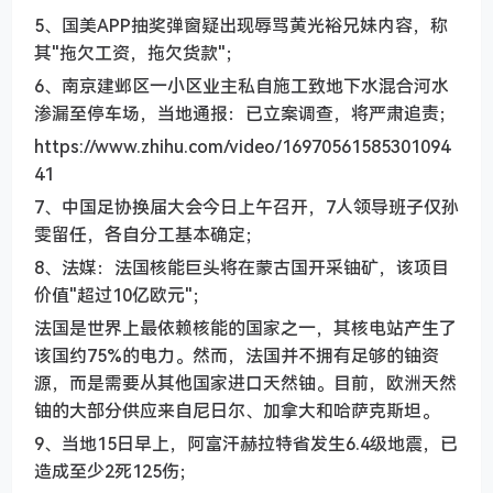
5、国美APP抽奖弹窗疑出现辱骂黄光裕兄妹内容，称
其"拖欠工资，拖欠货款"；
6、南京建邺区一小区业主私自施工致地下水混合河水
渗漏至停车场，当地通报：已立案调查，将严肃追责；
https://www.zhihu.com/video/16970561585301094
41
7、中国足协换届大会今日上午召开，7人领导班子仅孙
雯留任，各自分工基本确定；
8、法媒：法国核能巨头将在蒙古国开采铀矿，该项目
价值"超过10亿欧元"；
法国是世界上最依赖核能的国家之一，其核电站产生了
该国约75%的电力。然而，法国并不拥有足够的铀资
源，而是需要从其他国家进口天然铀。目前，欧洲天然
铀的大部分供应来自尼日尔、加拿大和哈萨克斯坦。
9、当地15日早上，阿富汗赫拉特省发生6.4级地震，已
造成至少2死125伤；