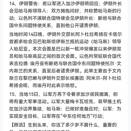
14、伊朗警告：若以军进入加沙伊朗将回应；伊朗外长
会见哈马斯领导人：双方拥抱问好，并称赞哈马斯的行
动；以色列不满联合国特使会见伊朗外长：断绝与联合
国中东问题特使关系，直到他公开谴责伊朗；
当地时间14日晚，伊朗外交部长阿卜杜拉希扬在卡塔尔
首都多哈会见巴勒斯坦伊斯兰抵抗运动（哈马斯）领导
人哈尼亚。本次会面是巴以新一轮冲突爆发以来伊朗官
员和哈马斯高层之间的首次会面。以色列常驻联合国代
表吉拉德·埃丹宣布断绝与联合国中东问题特使托尔·文
内斯兰的关系，直至后者谴责伊朗。此举主要由于文内
斯兰在黎巴嫩与伊朗外交部长侯赛因·阿米尔-阿卜杜拉
希扬会晤，而埃丹对此表示愤怒。
15、当地15日，以军方再下令要求加沙居民撤离，称
将有重大军事活动。以军大量梅卡瓦坦克、装甲推土机
在加沙边界集结，哈马斯：已做好准备应对；以军：为
实现安全目标，以军将在"中东任何地方"行动；
【微语】生到头来，你活了多少岁不算什么，重要的