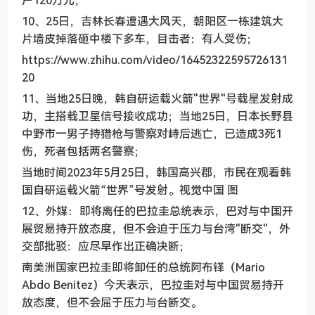
10、25日，吉林长春遭遇大风天，朝阳区一栋建筑大
片墙皮掉落砸中楼下多车，目击者：有人受伤；
https://www.zhihu.com/video/16452322595726131
20
11、当地25日晚，韩自研运载火箭"世界"号载星发射成
功，主搭载卫星信号接收成功；当地25日，日本长野县
中野市一男子持猎枪与警察对峙后逃亡，已造成3死1
伤，死者包括两名警察；
当地时间2023年5月25日，韩国高兴郡，市民在观看韩
国自研运载火箭“世界”号发射。视觉中国 图
12、外媒：即将离任的巴拉圭总统表示，巴对与中国开
展贸易持开放态度，但不会迫于压力与台湾"断交"，外
交部批驳：应尽早作出正确决断；
南美洲国家巴拉圭即将卸任的总统阿布铎（Mario
Abdo Benitez）今天表示，巴拉圭对与中国贸易持开
放态度，但不会屈于压力与台断交。