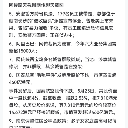
网传聊天截图网传聊天截图
5、安徽警方跨省执法，179名员工被带走，总部位于
湖南长沙的"催收巨头"永雄宣布停业，曾赴美上市未
果，曾陷"暴力催收"争议，有员工因编造恐怖信息获
刑，安徽警方回应：正在侦办中；
6、阿里巴巴：网传裁员为谣言，今年六大业务集团需
新招15000人；
7、网传陕西宝鸡多名城管群殴摊贩。当地：涉事城管
停职，并非群殴，其余城管是在拉架；
8、国泰航空“毛毯事件”发酵后股价下跌，市值蒸发超
460亿港元；
事件发酵后，国泰航空股价下跌，5月25日，其股价盘
中一度跌超4%，截至收盘，报跌2.53%，报7.310港元
每股。从历史股价来说，其7.310元港元的股价较高位
14.672港元已经接近腰斩，市值蒸发超过460亿港元。
9、南京调整住房公积金政策：多子女家庭最高可贷每
户120万元；