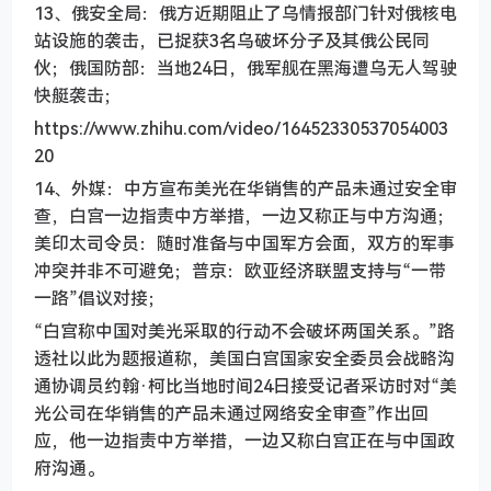
13、俄安全局：俄方近期阻止了乌情报部门针对俄核电
站设施的袭击，已捉获3名乌破坏分子及其俄公民同
伙；俄国防部：当地24日，俄军舰在黑海遭乌无人驾驶
快艇袭击；
https://www.zhihu.com/video/16452330537054003
20
14、外媒：中方宣布美光在华销售的产品未通过安全审
查，白宫一边指责中方举措，一边又称正与中方沟通；
美印太司令员：随时准备与中国军方会面，双方的军事
冲突并非不可避免；普京：欧亚经济联盟支持与“一带
一路”倡议对接；
“白宫称中国对美光采取的行动不会破坏两国关系。”路
透社以此为题报道称，美国白宫国家安全委员会战略沟
通协调员约翰·柯比当地时间24日接受记者采访时对“美
光公司在华销售的产品未通过网络安全审查”作出回
应，他一边指责中方举措，一边又称白宫正在与中国政
府沟通。