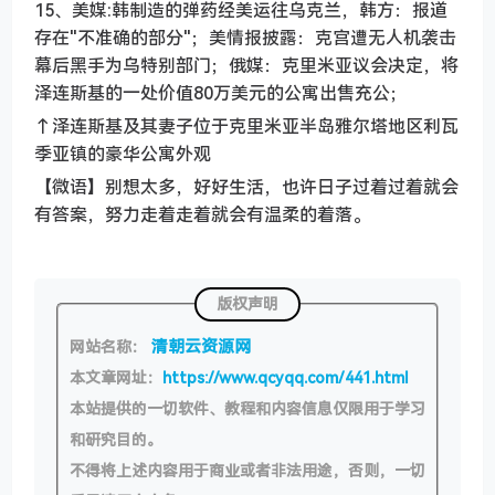
15、美媒:韩制造的弹药经美运往乌克兰，韩方：报道
存在"不准确的部分"；美情报披露：克宫遭无人机袭击
幕后黑手为乌特别部门；俄媒：克里米亚议会决定，将
泽连斯基的一处价值80万美元的公寓出售充公；
↑泽连斯基及其妻子位于克里米亚半岛雅尔塔地区利瓦
季亚镇的豪华公寓外观
【微语】别想太多，好好生活，也许日子过着过着就会
有答案，努力走着走着就会有温柔的着落。
版权声明
清朝云资源网
网站名称：
本文章网址：
https://www.qcyqq.com/441.html
本站提供的一切软件、教程和内容信息仅限用于学习
和研究目的。
不得将上述内容用于商业或者非法用途，否则，一切