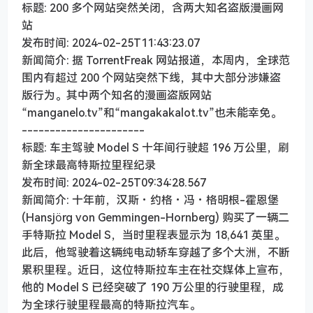
标题: 200 多个网站突然关闭，含两大知名盗版漫画网
站
发布时间: 2024-02-25T11:43:23.07
新闻简介: 据 TorrentFreak 网站报道，本周内，全球范
围内有超过 200 个网站突然下线，其中大部分涉嫌盗
版行为。其中两个知名的漫画盗版网站
“manganelo.tv”和“mangakakalot.tv”也未能幸免。
----------------------
标题: 车主驾驶 Model S 十年间行驶超 196 万公里，刷
新全球最高特斯拉里程纪录
发布时间: 2024-02-25T09:34:28.567
新闻简介: 十年前，汉斯・约格・冯・格明根-霍恩堡
(Hansjörg von Gemmingen-Hornberg) 购买了一辆二
手特斯拉 Model S，当时里程表显示为 18,641 英里。
此后，他驾驶着这辆纯电动轿车穿越了多个大洲，不断
累积里程。近日，这位特斯拉车主在社交媒体上宣布，
他的 Model S 已经突破了 190 万公里的行驶里程，成
为全球行驶里程最高的特斯拉汽车。