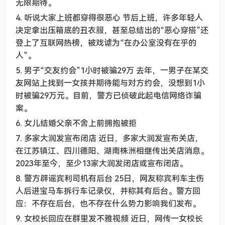
无限期待。
4. 听说大家上班都穿得很恶心 节后上班，许多年轻人
决定拿出压箱底的丑衣服，甚至总结出的“恶心穿搭”还
登上了互联网热榜，被戏谑为“在办公室没有在乎的
人”。
5. 男子“交友约会”1小时被骗29万 去年，一男子在某交
友网站上找到一女孩并期待能与对方约会，没想到1小
时被骗29万元。目前，警方已侦破此起电信网络诈骗
案。
6. 女儿结婚父亲不舍上前拥抱被拒
7. 多家大润发宣布闭店 近日，多家大润发宣布关店，
在江苏镇江、四川德阳、湖南株洲相继传出关店消息。
2023年至今，至少13家大润发闭店或宣布闭店。
8. 警方辟谣宾利司机有后台 25日，网友称宾利车主伤
人后进宝马车拆行车记录仪，并称其有后台。警方回
应：不存在后台，也不存在什么势力影响我们发布。
9. 女校长回应在群里发不雅视频 近日，网传一女校长