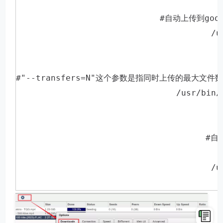
#
自动上传到goog
/u
#
"--transfers=N"
这个参数是指同时上传的最大文件数
/usr/bin/
#
自
/u