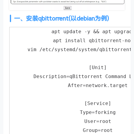
一、安装qbittorrent(以debian为例)
apt update -y && apt upgrad
apt install qbittorrent-nox
vim /etc/systemd/system/qbittorrent
[Unit]
Description=qBittorrent Command L
After=network.target
[Service]
Type=forking
User=root
Group=root