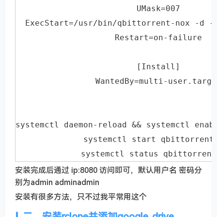
UMask=007
ExecStart=/usr/bin/qbittorrent-nox -d -
Restart=on-failure
[Install]
WantedBy=multi-user.targe
systemctl daemon-reload && systemctl enab
systemctl start qbittorrent
systemctl status qbittorrent
安装完成后通过 ip:8080 访问即可，默认用户名 密码分
别为admin adminadmin
安装有很多方法，只不过我平常用这个
二、安装rclone并添加google_drive