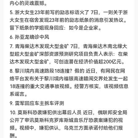
内心的灵魂震撼。
5. 浙大女生23年前写的励志标语火了 7日，一则关于浙
大女生在宿舍发现23年前的励志纸条的消息引发热议。
留下纸条的学姐现身回应：如今是企业家。
6. 孙亚龙确诊中风
7. 青海柴达木发现大型金矿 7日，青海柴达木南北缘大
型超大型金矿深部资源预测研究项目负责人表示：在柴
达木发现大型金矿，可创造潜在经济价值超200亿元。
8. 黎川境内高速路段18连撞？假的 近日，有网民在网
络平台发布关于黎川境内福银高速赣闽交界处发生一起
18连撞的重大交通事故视频。经警方核实，该视频信息
系谣言。
9. 雷军回应车主拆车评测
10. 莫斯科恐袭嫌犯供出幕后人员 近日，俄联邦安全局
公开了审讯莫斯科克罗库斯城音乐厅恐袭案嫌犯的视
频。视频中，嫌犯供认，乌克兰方面承诺付给他们报
酬。