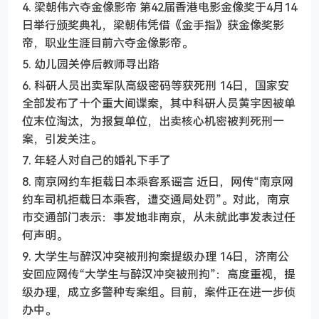
4. 梁朝伟六夺金像影帝 第42届香港电影金像奖于4月14
日举行颁奖典礼，梁朝伟凭借《金手指》获金像奖影
帝，职业生涯目前六夺金像影帝。
5. 幼儿园关停后教师寻出路
6. 科研人员出卖军队高级密码等获死刑 14日，国家安
全部发布了十个重大间谍案，其中科研人员黄宇因被单
位末位淘汰，为报复单位，出卖核心机密被判死刑一
案，引发关注。
7. 年轻人对自己的婚礼下手了
8. 南京网约车拒载日本乘客系谣言 近日，网传“南京网
约车司机拒载日本乘客，遭交通局处罚”。对此，南京
市交通部门表示：事发地非南京，从未就此事发表过任
何声明。
9. 大学生与醉汉冲突被刑拘案提级办理 14日，济南公
安回应网传“大学生与醉汉冲突被刑拘”：高度重视，提
级办理，成立多警种专案组。目前，案件正在进一步侦
办中。