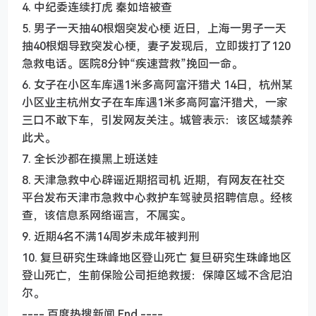
4. 中纪委连续打虎 秦如培被查
5. 男子一天抽40根烟突发心梗 近日，上海一男子一天
抽40根烟导致突发心梗，妻子发现后，立即拨打了120
急救电话。医院8分钟“疾速营救”挽回一命。
6. 女子在小区车库遇1米多高阿富汗猎犬 14日，杭州某
小区业主杭州女子在车库遇1米多高阿富汗猎犬，一家
三口不敢下车，引发网友关注。城管表示：该区域禁养
此犬。
7. 全长沙都在摸黑上班送娃
8. 天津急救中心辟谣近期招司机 近期，有网友在社交
平台发布天津市急救中心救护车驾驶员招聘信息。经核
查，该信息系网络谣言，不属实。
9. 近期4名不满14周岁未成年被判刑
10. 复旦研究生珠峰地区登山死亡 复旦研究生珠峰地区
登山死亡，生前保险公司拒绝救援：保障区域不含尼泊
尔。
---- 百度热搜新闻 End ----