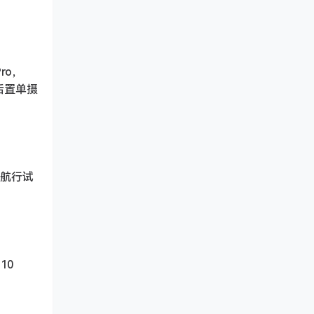
ro，
成后置单摄
次航行试
10