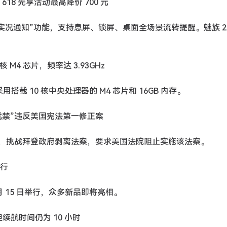
 618 先享活动最高降价 700 元
布“实况通知”功能，支持息屏、锁屏、桌面全场景流转提醒。魅族 2
0 核 M4 芯片，频率达 3.93GHz
机型采用搭载 10 核中央处理器的 M4 芯片和 16GB 内存。
卖就禁”违反美国宪法第一修正案
起诉讼，挑战拜登政府剥离法案，要求美国法院阻止实施该法案。
举行
月 15 日举行，众多新品即将亮相。
整，但续航时间仍为 10 小时