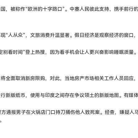
共和国，被称作“欧洲的十字路口”。中塞人民彼此支持、携手前行
区再现“人从众”，文旅消费升温显著。假日经济是观察经济的窗口
了一定别看时间”登上热搜，因为看手机会让人更兴奋影响睡眠质量
杭州将全面取消新房限购，对此，当地房产市场相关工作人员回应
定发行新版纸币，使用与印度之间存在争议领土的新版地图。有媒
宝鸡警方通报男子在火锅店门口持刀捅伤他人致死案。经查，嫌疑人
。