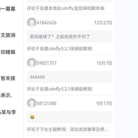
评论于
自建本地化cdnfly监控端和脚本端
的一幕幕
41842426
12月27日
，文旅消
密码是啥了？之前给发的不对了
评论于
自建cdnfly5.2.1保姆级教程
。你睡眠
59821757
10月7日
666666
，暂未接
评论于
自建cdnfly5.2.1保姆级教程
体表示，
58121385
9月17日
马某与李
评论于
子比主题教程：添加底部徽章及修改链接和运行时间