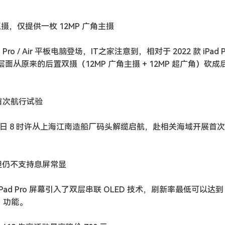
后置双摄，仅提供一枚 12MP 广角主摄
o / Air 平板电脑登场，IT之家注意到，相对于 2022 款 iPad P
，硬件层面从原来的后置双摄（12MP 广角主摄 + 12MP 超广角）砍
首次航行试验
月 1 日 8 时许从上海江南造船厂码头解缆启航，赴相关海域开展首
z，但仍不支持息屏常显
d Pro 屏幕引入了双层串联 OLED 技术，刷新率最低可以达到 
y）功能。