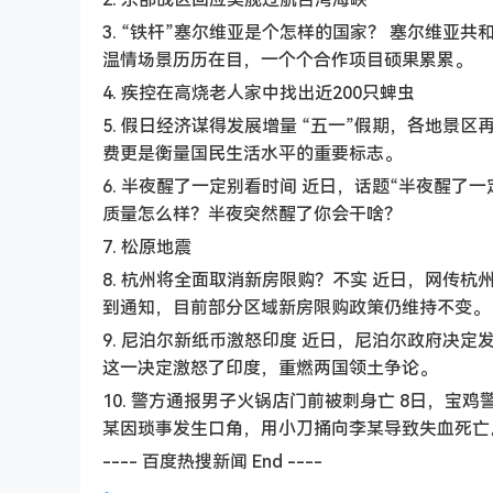
3. “铁杆”塞尔维亚是个怎样的国家？ 塞尔维亚
温情场景历历在目，一个个合作项目硕果累累。
4. 疾控在高烧老人家中找出近200只蜱虫
5. 假日经济谋得发展增量 “五一”假期，各地景
费更是衡量国民生活水平的重要标志。
6. 半夜醒了一定别看时间 近日，话题“半夜醒
质量怎么样？半夜突然醒了你会干啥？
7. 松原地震
8. 杭州将全面取消新房限购？不实 近日，网传
到通知，目前部分区域新房限购政策仍维持不变。
9. 尼泊尔新纸币激怒印度 近日，尼泊尔政府决
这一决定激怒了印度，重燃两国领土争论。
10. 警方通报男子火锅店门前被刺身亡 8日，
某因琐事发生口角，用小刀捅向李某导致失血死亡
---- 百度热搜新闻 End ----