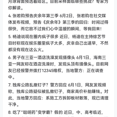
月球背面预选着陆区。目前采样面临哪些挑战？专家为
你解读。
4. 张若昀预告庆余年第三季 6月2日，张若昀在社交媒
体发布视频，预告《庆余年》第三季的回归：时间过得
很快，而它敌不过我们心中温暖的瞬间，等我回来！
5. 杨迪说现在圈内疯子很多 近日，杨迪在主持综艺节
目时称现在娱乐圈里疯子太多，庆幸自己出道早，不然
都没有现在这么火。
6. 男子在三亚一酒店洗澡发现摄像头 6月1日，海南三
亚一网友称在酒店洗澡时，发现头顶有摄像头。目前网
友已经报警并拨打12345维权，当地警方：正在调查
中。
7. 独库公路乱撒钉子？警方回应 6月1日，网友发视频
称，独库公路疑似被乱撒钉子，商家高价补胎赚钱。对
此，当地警方回应：系施工方拆卸板材散落，现已清理
干净。
8. 吃了“聪明药”变学霸？假的 近日，中、高考临近，