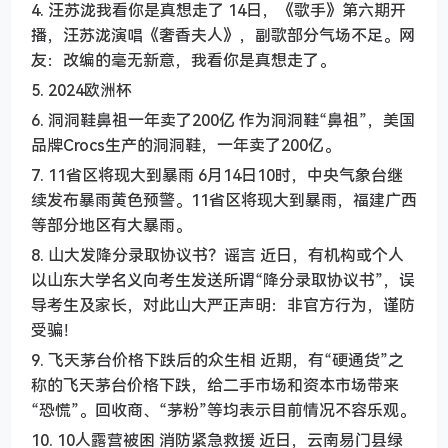
4. 汪苏泷我看你是真想走了 14日，《歌手》第六期开
播，汪苏泷演唱《奢香夫人》，副歌部分气场不足。网
友：改编的毫无新意，我看你是真想走了。
5. 2024欧洲杯
6. 洞洞鞋鼻祖一年卖了200亿 作为洞洞鞋“鼻祖”，美国
品牌Crocs生产的洞洞鞋，一年卖了200亿。
7. 11省区将现大到暴雨 6月14日10时，中央气象台继
续发布暴雨黄色预警。11省区将现大到暴雨，福建广西
等部分地区有大暴雨。
8. 山大发降分录取协议书？谣言 近日，有机构或个人
以山东大学名义向考生发送所谓“降分录取协议书”，误
导考生及家长，对此山大严正声明：非官方行为，谨防
受骗！
9. 飞天茅台价格下跌后的众生相 近期，有“硬通货”之
称的飞天茅台价格下跌，给二手市场和资本市场带来
“恐慌”。回收商、“茅粉”等均表示目前情况不容乐观。
10. 10人露营被困 消防紧急救援 近日，云南易门县绿