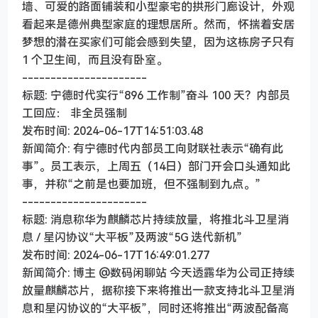
墙、可爱的路面铺装和小型豪宅的拱形门廊设计，外观
看起来是德州典型家庭的理想居所。然而，怀揣着安居
梦想的潜在买家们可能会感到失望，因为这栋房子只有
1 个卫生间，而且没有卧室。
----------------------
标题: 宁德时代实行“896 工作制”奋斗 100 天？内部员
工回应： 非全员强制
发布时间: 2024-06-17T14:51:03.48
新闻简介: 有宁德时代内部员工向财联社表示“确有此
事”。员工表示，上周五（14日）部门开会口头通知此
事，并称“之前是也要加班，但不强制到九点。”
----------------------
标题: 消息称华为麒麟芯片持续放量，将推北斗卫星消
息 / 星闪协议“大平板”及两波“5G 迭代新机”
发布时间: 2024-06-17T16:49:01.277
新闻简介: 博主 @数码闲聊站 今天透露华为公司正持续
放量麒麟芯片，据称接下来将推出一款支持北斗卫星消
息和星闪协议的“大平板”，同时还将推出“两波配备高