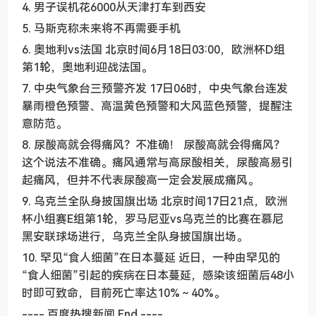
4. 男子误机花6000从天津打车到西安
5. 马斯克称未来将不再需要手机
6. 奥地利vs法国 北京时间6月18日03:00，欧洲杯D组
第1轮，奥地利迎战法国。
7. 中央气象台三预警齐发 17日06时，中央气象台连发
暴雨橙色预警、高温黄色预警和大风蓝色预警，提醒注
意防范。
8. 尿酸高就会得痛风？不准确！ 尿酸高就会得痛风？
这个说法不准确。痛风通常与高尿酸相关，尿酸高易引
起痛风，但并不代表尿酸高一定会发展成痛风。
9. 乌克兰全队身披国旗出场 北京时间17日21点，欧洲
杯小组赛E组第1轮，罗马尼亚vs乌克兰的比赛在慕尼
黑安联球场进行，乌克兰全队身披国旗出场。
10. 罕见“食人细菌”在日本蔓延 近日，一种由罕见的
“食人细菌”引起的疾病在日本蔓延，感染该细菌后48小
时即可致命，目前死亡率达10%～40%。
---- 百度热搜新闻 End ----