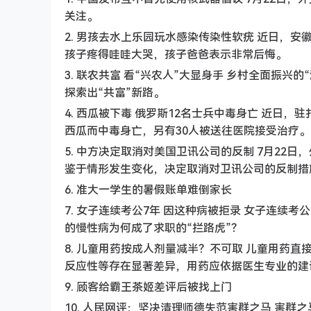
关注。
2. 男孩去水上乐园玩水感染传染性软疣 近日，
孩子疼得哇哇大哭，孩子爸爸表示非常后悔。
3. 联农共富 看“兴农人”大显身手 乡村全面振
探索出“共富”新路。
4. 西瓜被下毒 俄罗斯12名士兵中毒身亡 近日
西瓜而中毒身亡，另有30人被送往医院接受治疗。
5. 中方决定取消对美国卫讯公司的反制 7月2
鉴于情形发生变化，决定取消对卫讯公司的反制措
6. 准大一学生的暑假账单难倒家长
7. 女子连续考公7年 因这种病被拒录 女子连续
的慢性病为何成了求职的“拦路虎”？
8. 儿童用药按成人剂量减半？不可取 儿童用药
反应性等存在显著差异，用药应依据医生专业的建
9. 顾客给霸王茶姬差评后被找上门
10. 人民网评：坚决清理师德失范害群之马 害