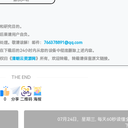
习和研究目的。
切后果请用户自负。
处理。敬请谅解！邮件：
766378891@qq.com
在下载后的24小时内从您的设备中彻底删除上述内容。
权归《
清朝云资源网
》所有，欢迎转载，转载请保留原文链接。
THE END
0
分享
二维码
海报
07月24日，星期三, 每天60秒读