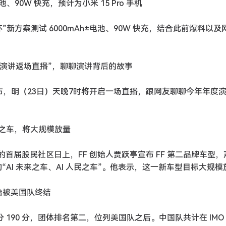
池、90W 快充，预计为小米 15 Pro 手机
”新方案测试 6000mAh±电池、90W 快充，结合此前爆料以及
4 年度演讲返场直播”，聊聊演讲背后的故事
宣布，明（23日）天晚7时将开启一场直播，跟网友聊聊今年年度
民之车，将大规模放量
的首届股民社区日上，FF 创始人贾跃亭宣布 FF 第二品牌车型
“AI 未来之车、AI 人民之车”。他表示，这一新车型目标大规模
统治被美国队终结
，总分 190 分，团体排名第二，位列美国队之后。中国队共计在 IMO