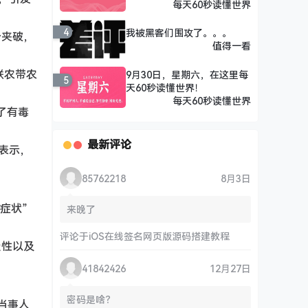
每天60秒读懂世界
4
我被黑客们围攻了。。。
个夹破，
值得一看
联农带农
9月30日，星期六，在这里每
5
天60秒读懂世界！
每天60秒读懂世界
了有毒
最新评论
她表示，
85762218
8月3日
症状”
来晚了
评论于
iOS在线签名网页版源码搭建教程
受性以及
41842426
12月27日
密码是啥？
当事人