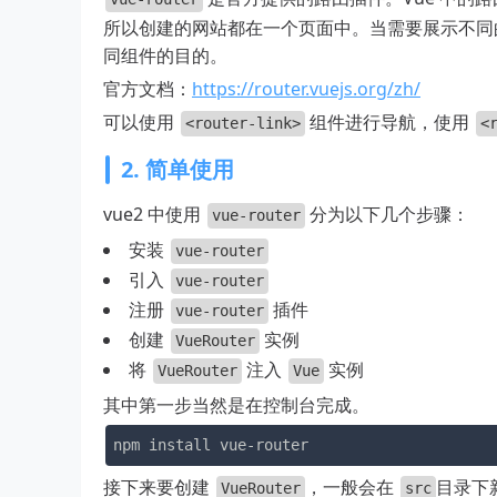
所以创建的网站都在一个页面中。当需要展示不同
同组件的目的。
官方文档：
https://router.vuejs.org/zh/
可以使用
组件进行导航，使用
<router-link>
<
2. 简单使用
vue2 中使用
分为以下几个步骤：
vue-router
安装
vue-router
引入
vue-router
注册
插件
vue-router
创建
实例
VueRouter
将
注入
实例
VueRouter
Vue
其中第一步当然是在控制台完成。
npm install vue-router
接下来要创建
，一般会在
目录下
VueRouter
src