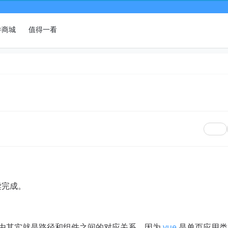
件商城
值得一看
读完成。
路由其实就是路径和组件之间的对应关系，因为
vue
是单页应用类