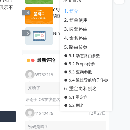
每天60秒读懂世界
展示不
05月19日，星期二, 每天60秒
1. 简介
4
读懂全世界！
2. 简单使用
每天60秒读懂世界
3. 嵌套路由
5
Ningx 配置 tcp 端口转发
4. 命名路由
{cat_name}
5. 路由传参
5.1 动态路由参数
最新评论
5.2 Props传参
5.3 查询参数
8月3日
85762218
5.4 通过导航钩子传参
来晚了
6. 重定向和别名
6.1 重定向
评论于
iOS在线签名网页版源码搭建教程
6.2 别名
12月27日
41842426
7. 历史记录模式
8. 编程式导航
密码是啥？