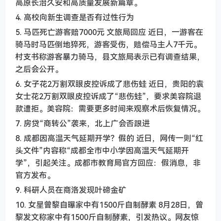
高原长治久安和高质量发展新篇章。
4. 高校向新生调查是否有过性行为
5. 马匹死亡游客赔7000元 文旅局回应 近日，一游客在
骑马时马匹倒地猝死，游客受伤，赔偿马主人7千元。
村支书称游客暴力骑马，县文旅局表示已有调查结果，
之后会公开。
6. 女子花2万割双眼皮控诉成了悲伤蛙 近日，贵阳的袁
女士花2万割双眼皮控诉成了“悲伤蛙”，要求美容院退
款遭拒。美容院：需要更多时间来观察术后恢复情况。
7. 房贷“商转公”袭来，北上广会否跟进
8. 成都因高温天气延期开学？假的 近日，网传一则“红
头文件”内容称“成都全市中小学因高温天气延期开
学”，引起关注。成都市教育局官方回应：假消息，非
官方发布。
9. 科研人员在商洛发现叶碲金矿
10. 女星曾黎自曝家中有1500斤自制酵素 8月28日，曾
黎发文称家中有1500斤自制酵素，引发热议。网友惊