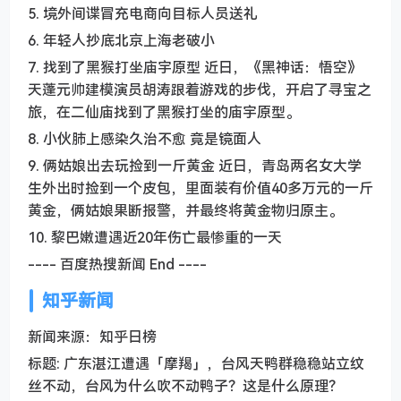
5. 境外间谍冒充电商向目标人员送礼
6. 年轻人抄底北京上海老破小
7. 找到了黑猴打坐庙宇原型 近日，《黑神话：悟空》
天蓬元帅建模演员胡涛跟着游戏的步伐，开启了寻宝之
旅，在二仙庙找到了黑猴打坐的庙宇原型。
8. 小伙肺上感染久治不愈 竟是镜面人
9. 俩姑娘出去玩捡到一斤黄金 近日，青岛两名女大学
生外出时捡到一个皮包，里面装有价值40多万元的一斤
黄金，俩姑娘果断报警，并最终将黄金物归原主。
10. 黎巴嫩遭遇近20年伤亡最惨重的一天
---- 百度热搜新闻 End ----
知乎新闻
新闻来源：知乎日榜
标题: 广东湛江遭遇「摩羯」，台风天鸭群稳稳站立纹
丝不动，台风为什么吹不动鸭子？这是什么原理？