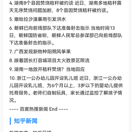
4. 湖南8个县因焚烧秸秆被约谈 近日，湖南多地秸秆露
天无序焚烧问题加剧，8个县因焚烧秸秆被约谈。
5. 撒哈拉沙漠暴雨引发洪水
6. 朝鲜已向前线部队下达准备射击指示 当地时间13
日，朝鲜国防省称，朝鲜人民军总参谋部已向前线部队
下达准备射击的指示。
7. 广西发现新物种阳朔风筝果
8. 跟着团长打县城项目太火致景区限流
9. 湖南一地放开秸秆焚烧？当地回应
10. 浙江一公办幼儿园开设乳儿班 近日，浙江一公办幼
儿园开设乳儿班，为6个月以上，3岁以下的婴幼儿提供
托育服务。老师们自制玩具，家长通过监控了解孩子情
况。
---- 百度热搜新闻 End ----
知乎新闻