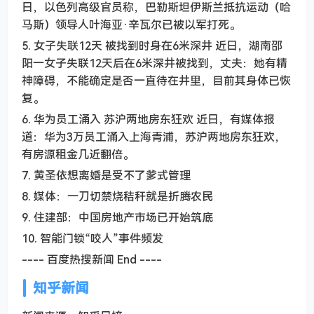
日，以色列高级官员称，巴勒斯坦伊斯兰抵抗运动（哈
马斯）领导人叶海亚·辛瓦尔已被以军打死。
5. 女子失联12天 被找到时身在6米深井 近日，湖南邵
阳一女子失联12天后在6米深井被找到，丈夫：她有精
神障碍，不能确定是否一直待在井里，目前其身体已恢
复。
6. 华为员工涌入 苏沪两地房东狂欢 近日，有媒体报
道：华为3万员工涌入上海青浦，苏沪两地房东狂欢，
有房源租金几近翻倍。
7. 黄圣依想离婚是受不了爹式管理
8. 媒体：一刀切禁烧秸秆就是折腾农民
9. 住建部：中国房地产市场已开始筑底
10. 智能门锁“咬人”事件频发
---- 百度热搜新闻 End ----
知乎新闻