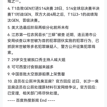
域之一。
4. T1击败GEN打进S14决赛 28日，S14全球总决赛半决
赛T1对战GEN，双方大战4局之后，T1以3-1的战绩淘
汰GEN，晋级决赛。
5. 美大选最后阶段两极分化前所未有
6. 江苏第一位农民县长“三蟒”被查 近期，连云港市公
安局侦查以宋世敏为首的犯罪团伙实施的犯罪行为，已
抓获宋世敏等多名犯罪嫌疑人，警方公开征集犯罪线
索。
7. 29岁女生被脱口秀主持人喊大姐
8. 可可西里讨食狼越来越多
9. 中国首批太空旅游船票上架售罄
10. 店员在公厕冲洗臭豆腐？官方回应 近日，长沙一臭
豆腐店员在公厕处理原材料引发网络争议。官方回应：
已受理，相关部门将尽快处理。
---- 百度热搜新闻 End ----