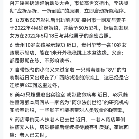
召开矮围拆除整治动员大会。市长高世文指出，坚决贯
彻“应拆尽拆、一拆到底”的原则，立即启动拆除程序。
5. 女友收50万彩礼后出轨前男友 福州市一网友与妻子
于2022年4月确定婚约，并给予50万彩礼，婚后却发现
女方在2022年5月18日与其他男子的亲密合照。
6. 贵州10岁女孩展示轻功 近日，贵州毕节一名10岁女
孩展示轻功，能在1米开外稳稳跳上水盆边缘。父亲：
都是假期在练，不影响读书。
7. 自带饭勺的小鸟又来过冬啦 一只带着脚标“8V”的勺
嘴鹬近日又出现在了广西防城港的海滩上，这已经是它
连续第6年到这里过冬。
8. 美43只雌猴逃出实验室 或带致命病毒 近日，43只雌
性恒河猴本周四从一家名为“阿尔法创世纪”的研究机构
实验室逃脱，一些猴子可能携带对人类致命的B病毒。
9. 药店晕倒无人扶老人已去世 近日，一老人药店晕倒
抽搐无人扶，店员报警后继续接待顾客引质疑。家属回
应：老人已去世。