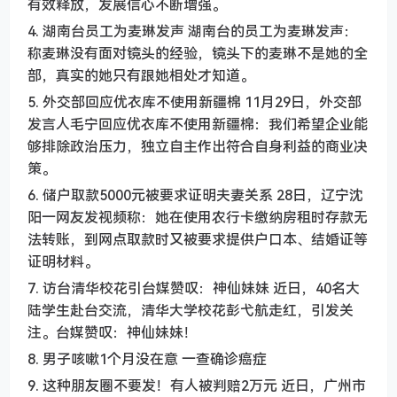
有效释放，发展信心不断增强。
4. 湖南台员工为麦琳发声 湖南台的员工为麦琳发声：
称麦琳没有面对镜头的经验，镜头下的麦琳不是她的全
部，真实的她只有跟她相处才知道。
5. 外交部回应优衣库不使用新疆棉 11月29日，外交部
发言人毛宁回应优衣库不使用新疆棉：我们希望企业能
够排除政治压力，独立自主作出符合自身利益的商业决
策。
6. 储户取款5000元被要求证明夫妻关系 28日，辽宁沈
阳一网友发视频称：她在使用农行卡缴纳房租时存款无
法转账，到网点取款时又被要求提供户口本、结婚证等
证明材料。
7. 访台清华校花引台媒赞叹：神仙妹妹 近日，40名大
陆学生赴台交流，清华大学校花彭弋航走红，引发关
注。台媒赞叹：神仙妹妹！
8. 男子咳嗽1个月没在意 一查确诊癌症
9. 这种朋友圈不要发！有人被判赔2万元 近日，广州市