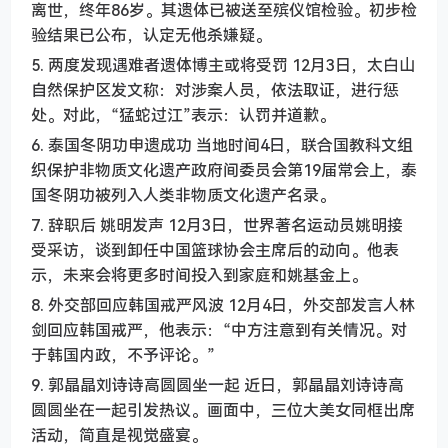
离世，终年86岁。其遗体已被送至殡仪馆检验。初步检
验结果已公布，认定无他杀嫌疑。
5. 两度发现遇难者遗体博主或将受罚 12月3日，太白山
自然保护区发文称：对涉案人员，依法取证，进行惩
处。对此，“猛蛇过江”表示：认罚并道歉。
6. 泰国冬阴功申遗成功 当地时间4日，联合国教科文组
织保护非物质文化遗产政府间委员会第19届常会上，泰
国冬阴功被列入人类非物质文化遗产名录。
7. 辞职后 姚明发声 12月3日，世界著名运动员姚明接
受采访，谈到卸任中国篮球协会主席后的动向。他表
示，未来会将更多时间投入到家庭和姚基金上。
8. 外交部回应韩国戒严风波 12月4日，外交部发言人林
剑回应韩国戒严，他表示：“中方注意到有关情况。对
于韩国内政，不予评论。”
9. 郭晶晶刘诗诗高圆圆坐一起 近日，郭晶晶刘诗诗高
圆圆坐在一起引发热议。画面中，三位大美女同框出席
活动，简直是视觉盛宴。