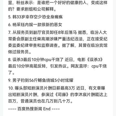
显，粉丝表示：是谁把一个好好的健康的人，变成这样
的？要求剧组和公司解释。
5. 韩33岁幸存空少恐全身瘫痪
6. 杨采钰内娱一款很新的恶女
7. 从服务员到副厅官员卸任8年后落马 据悉，临汾人大
常委会原副主任柴高潮涉嫌严重违纪违法，正在接受纪
委监委纪律审查和监察调查。据了解，其曾在临汾宾馆
做过服务员。
8. 误杀3最后10分钟cpu干烧了 近日，电影《误杀3》
最后10分钟高能反转，引发热议。网友直呼：cpu干烧
了。
9. 男子钓到56斤鳡鱼绕城5小时炫耀
10. 曝头部短剧演员片酬日薪最高3万 近日，有文章曝
出短剧演员片酬，参演过《司藤》的李沐宸片酬能达上
百万，普通演员也在几万到几十万。
---- 百度热搜新闻 End ----