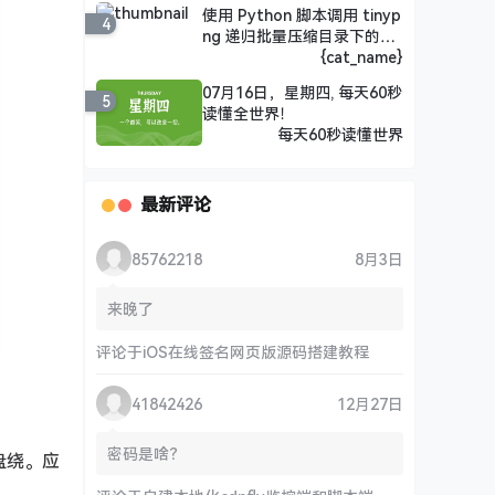
使用 Python 脚本调用 tinyp
4
ng 递归批量压缩目录下的图
片
{cat_name}
07月16日，星期四, 每天60秒
5
读懂全世界！
每天60秒读懂世界
最新评论
85762218
8月3日
来晚了
评论于
iOS在线签名网页版源码搭建教程
41842426
12月27日
密码是啥？
盘绕。应