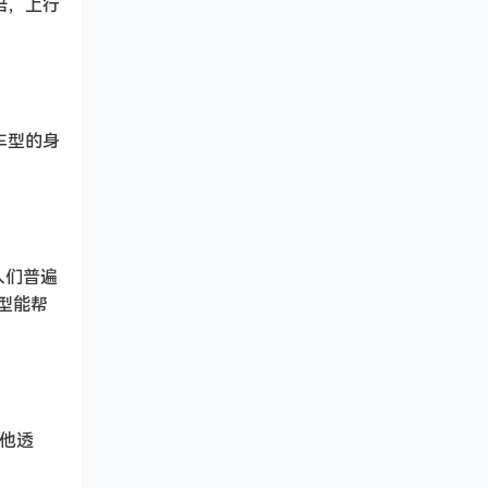
 倍，上行
车型的身
人们普遍
模型能帮
。他透