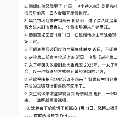
2. 闫妮红毯又微醺了 11日，《小巷人家》剧
话筒后偷笑，三人看起来感情很好。
3. 年货市场迎来产销两旺 俗话说，过了腊八就
货大集来到市民身边，年货市场迎来产销两旺。
4. 恭迎熹妃回宫 1月11日，在甄嬛传小主节晚
妃回宫。
5. 不明真菌侵袭印度致居民集体脱发 近日，不
6. 封神第二部官宣全球上映 近日，电影《封神
7. 女子考研失败后到北大当保安 2023年，一
会，以一种特殊的方式来到曾经梦想的地方。
8. 蒋欣歪嘴拍完华妃后改不回来了 甄嬛传主创
养成的歪嘴习惯都要改不回来了。
9. 女生确诊渐冻症容貌巨变 母亲回应 近日，一
来，一清醒就想做视频。
10. 沈腾台下偷吃饼干被抓拍 1月11日，微博
---- 百度热搜新闻 End ----