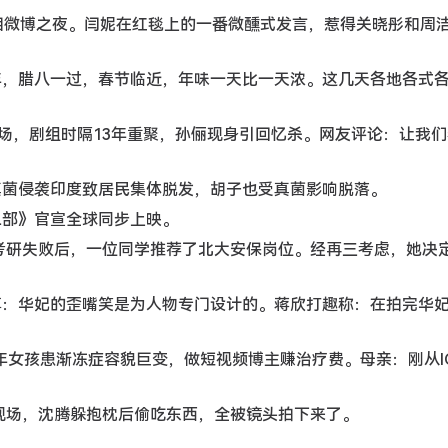
组亮相微博之夜。闫妮在红毯上的一番微醺式发言，惹得关晓彤和周
是年，腊八一过，春节临近，年味一天比一天浓。这几天各地各式
会现场，剧组时隔13年重聚，孙俪现身引回忆杀。网友评论：让我
明真菌侵袭印度致居民集体脱发，胡子也受真菌影响脱落。
第二部》官宣全球同步上映。
女子考研失败后，一位同学推荐了北大安保岗位。经再三考虑，她决
分享：华妃的歪嘴笑是为人物专门设计的。蒋欣打趣称：在拍完华
98年女孩患渐冻症容貌巨变，做短视频博主赚治疗费。母亲：刚从I
之夜现场，沈腾躲抱枕后偷吃东西，全被镜头拍下来了。