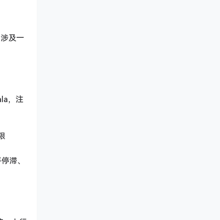
物涉及一
la，注
限
乎停滞、