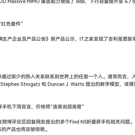
 Massive MIMO 覆盖能力增强了 8dB，下行容量提升至 4.7
“红色套件”
动车辆生产企业及产品公告》新产品公示，IT之家发现了吉利星愿新
能够通过很少的熟人关系联系到世界上的任意一个人。通常而言，
n Strogatz 和 Duncan J. Watts 提出的数学模型，该
5 折叠屏手机下周官宣，价格将“连夜说服高管”
今日在微博评论区回复网友提出的多个Find N5折叠屏手机相关问题
发布的产品也将足够惊艳。