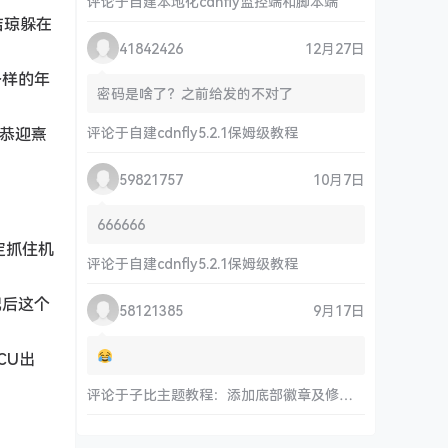
评论于
自建本地化cdnfly监控端和脚本端
洁琼躲在
41842426
12月27日
各样的年
密码是啥了？之前给发的不对了
们恭迎熹
评论于
自建cdnfly5.2.1保姆级教程
59821757
10月7日
666666
定抓住机
评论于
自建cdnfly5.2.1保姆级教程
妃后这个
58121385
9月17日
CU出
评论于
子比主题教程：添加底部徽章及修改链接和运行时间