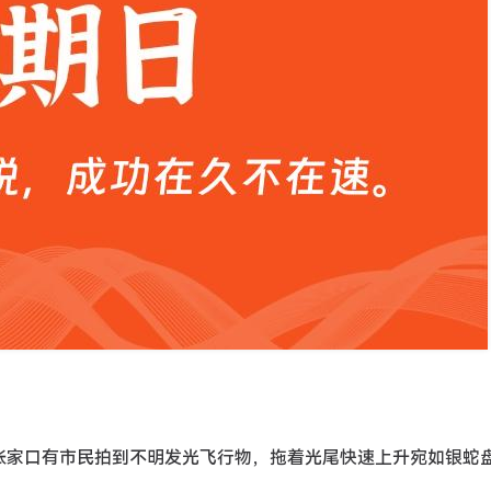
河北张家口有市民拍到不明发光飞行物，拖着光尾快速上升宛如银蛇