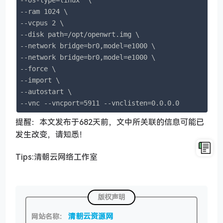
--ram 1024 \

--vcpus 2 \

--disk path=/opt/openwrt.img \

--network bridge=br0,model=e1000 \

--network bridge=br0,model=e1000 \

--force \

--import \

--autostart \

--vnc --vncport=5911 --vnclisten=0.0.0.0
提醒：本文发布于682天前，文中所关联的信息可能已
发生改变，请知悉！
Tips:清朝云网络工作室
版权声明
清朝云资源网
网站名称：