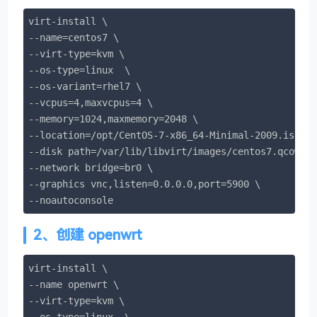
virt-install \

--name=centos7 \

--virt-type=kvm \

--os-type=linux  \

--os-variant=rhel7 \

--vcpus=4,maxvcpus=4 \

--memory=1024,maxmemory=2048 \

--location=/opt/CentOS-7-x86_64-Minimal-2009.iso \

--disk path=/var/lib/libvirt/images/centos7.qcow2,s
--network bridge=br0 \

--graphics vnc,listen=0.0.0.0,port=5900 \

--noautoconsole
2、创建 openwrt
virt-install \

--name openwrt \

--virt-type=kvm \

--os-type=linux  \
