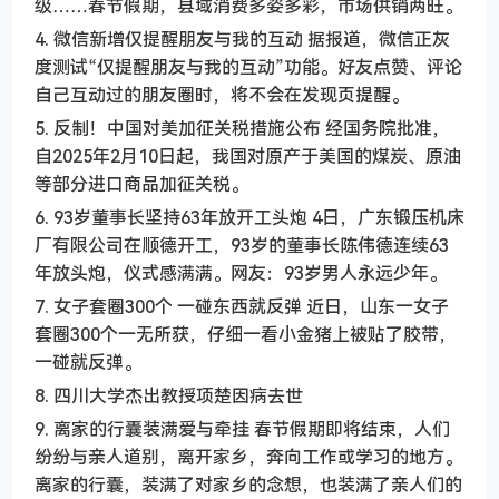
级……春节假期，县域消费多姿多彩，市场供销两旺。
4. 微信新增仅提醒朋友与我的互动 据报道，微信正灰
度测试“仅提醒朋友与我的互动”功能。好友点赞、评论
自己互动过的朋友圈时，将不会在发现页提醒。
5. 反制！中国对美加征关税措施公布 经国务院批准，
自2025年2月10日起，我国对原产于美国的煤炭、原油
等部分进口商品加征关税。
6. 93岁董事长坚持63年放开工头炮 4日，广东锻压机床
厂有限公司在顺德开工，93岁的董事长陈伟德连续63
年放头炮，仪式感满满。网友：93岁男人永远少年。
7. 女子套圈300个 一碰东西就反弹 近日，山东一女子
套圈300个一无所获，仔细一看小金猪上被贴了胶带，
一碰就反弹。
8. 四川大学杰出教授项楚因病去世
9. 离家的行囊装满爱与牵挂 春节假期即将结束，人们
纷纷与亲人道别，离开家乡，奔向工作或学习的地方。
离家的行囊，装满了对家乡的念想，也装满了亲人们的