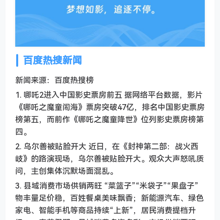
百度热搜新闻
新闻来源：百度热搜榜
1. 哪吒2进入中国影史票房前五 据网络平台数据，影片
《哪吒之魔童闹海》票房突破47亿，排名中国影史票房
榜第五，而前作《哪吒之魔童降世》位列影史票房榜第
四。
2. 乌尔善被贴脸开大 近日，在《封神第二部：战火西
岐》的路演现场，乌尔善被贴脸开大。观众大声怒吼质
问，主创集体沉默场面混乱。
3. 县域消费市场供销两旺 “菜篮子”“米袋子”“果盘子”
物丰量足价稳，百姓餐桌美味飘香；新能源汽车、绿色
家电、智能手机等商品持续“上新”，居民消费提档升