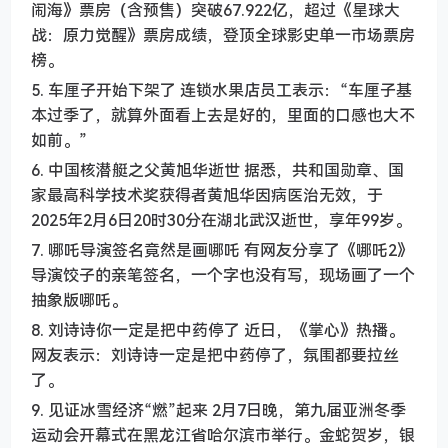
闹海》票房（含预售）突破67.922亿，超过《星球大
战：原力觉醒》票房成绩，登顶全球影史单一市场票房
榜。
5. 车厘子开始下架了 连锁水果店员工表示：“车厘子基
本过季了，就算外面看上去是好的，里面的口感也大不
如前。”
6. 中国核潜艇之父黄旭华逝世 据悉，共和国勋章、国
家最高科学技术奖获得者黄旭华因病医治无效，于
2025年2月6日20时30分在湖北武汉逝世，享年99岁。
7. 哪吒导演签名竟然是画哪吒 有网友分享了《哪吒2》
导演饺子的亲笔签名，一个字也没有写，现场画了一个
抽象版哪吒。
8. 刘诗诗你一定是把中药停了 近日，《掌心》热播。
网友表示：刘诗诗一定是把中药停了，氛围都要拉丝
了。
9. 见证冰雪经济“燃”起来 2月7日晚，第九届亚洲冬季
运动会开幕式在黑龙江省哈尔滨市举行。金蛇贺岁，银