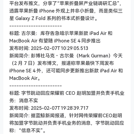
平台发布推文，分享了“苹果折叠屏产业链调研汇总”，
透露苹果折叠 iPhone 外观上并非小折叠，而是类似三
星 Galaxy Z Fold 系列的书本式折叠设计。
----------------------
标题: 古尔曼：库存告急暗示苹果新款 iPad Air 和
MacBook Air 有望随 iPhone SE 4 同步推出
发布时间: 2025-02-07T10:29:05.513
新闻简介: 彭博社马克・古尔曼（Mark Gurman）今天
（2 月 7 日）发布博文，报道称苹果最快下周发布
iPhone SE 4 外，还可能同步更新推出新款 iPad Air 和
MacBook Air。
----------------------
标题: 字节跳动回应荣耀前 CEO 赵明加盟并负责手机业
务：消息不实
发布时间: 2025-02-07T19:28:39.717
新闻简介: 据蓝鲸新闻报道，针对网传荣耀前CEO赵明
将加盟字节跳动并负责手机业务的消息，字节跳动回应
称：“信息不实”。