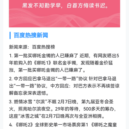
百度热搜新闻
新闻来源：百度热搜榜
1. 第一批买哪吒金镯的人已赚麻了 近期，有网友晒出5
年前购入的《哪吒1》联名金手镯，发现随着金价猛
涨，第一批买哪吒金镯的人已赚麻了。
2. 中方回应巴拿马退出“一带一路”协议 针对巴拿马退
出“一带一路”协议，中方回应：对巴方表示不再续签谅
解备忘录深表遗憾。
3. 燃情冰雪 “尔滨”不眠 2月7日晚，第九届亚冬会圣
火，照亮哈尔滨夜空。29年的等待，500多天的筹办，
这座“冰雪之城”在2月7日晚再次与全亚洲相拥。
4. 《哪吒2》全球影史单一市场票房第1 《哪吒之魔童