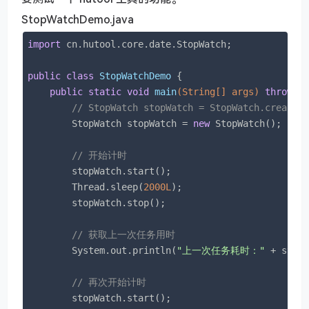
StopWatchDemo.java
import
 cn.hutool.core.date.StopWatch;

public
class
StopWatchDemo
{

public
static
void
main
(String[] args)
throws
 
// StopWatch stopWatch = StopWatch.create(
        StopWatch stopWatch = 
new
 StopWatch();

// 开始计时
        stopWatch.start();

        Thread.sleep(
2000L
);

        stopWatch.stop();

// 获取上一次任务用时
        System.out.println(
"上一次任务耗时："
 + stop
// 再次开始计时
        stopWatch.start();
