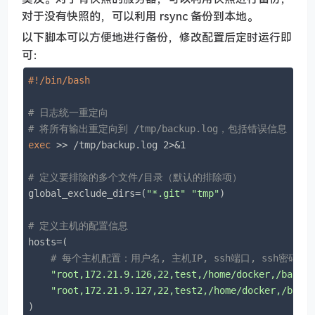
对于没有快照的，可以利用 rsync 备份到本地。
以下脚本可以方便地进行备份，修改配置后定时运行即
可：
#!/bin/bash
# 日志统一重定向
# 将所有输出重定向到 /tmp/backup.log，包括错误信息
exec
 >> /tmp/backup.log 2>&1

# 定义要排除的多个文件/目录（默认的排除项）
global_exclude_dirs=(
"*.git"
"tmp"
)

# 定义主机的配置信息
hosts=(

# 每个主机配置：用户名, 主机IP, ssh端口, ssh密码
"root,172.21.9.126,22,test,/home/docker,/back/
"root,172.21.9.127,22,test2,/home/docker,/back
)
