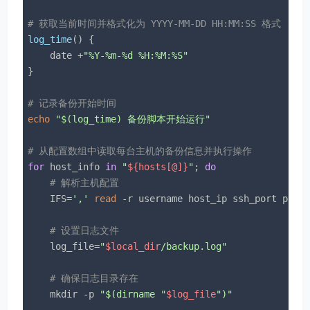
# 获取当前时间并格式化为 YYYY-MM-DD HH:MM:SS 格式
log_time
() {

    date +
"%Y-%m-%d %H:%M:%S"
}

# 记录备份开始时间
echo
"
$(log_time)
 备份脚本开始运行"
# 从配置数组中读取每台主机的备份信息并执行操作
for
 host_info 
in
"
${hosts[@]}
"
; 
do
# 解析主机配置
    IFS=
','
read
 -r username host_ip ssh_port pass
# 设置日志文件
    log_file=
"
$local_dir
/backup.log"
# 确保日志目录存在
    mkdir -p 
"
$(dirname 
"
$log_file
"
)
"