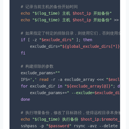
# 记录当前主机的备份开始时间
echo
"
$(log_time)
 主机 
$host_ip
 开始备份"
echo
"
$(log_time)
 主机 
$host_ip
 开始备份"
 >> 
"
$l
# 如果指定了特定的排除目录，则使用它们，否则使用全局
if
 [ -z 
"
$exclude_dirs
"
 ]; 
then
        exclude_dirs=
"
${global_exclude_dirs[*]}
"
fi
# 构建排除的参数
    exclude_params=
""
    IFS=
','
read
 -r -a exclude_array <<< 
"
$exclude
for
 exclude_dir 
in
"
${exclude_array[@]}
"
; 
do
        exclude_params+=
" --exclude=
$exclude_dir
"
done
# 执行增量备份，修改了目标路径，使得远程目录本身被备
echo
"
$(log_time)
 执行备份 
$host_ip
:
$remote_dir
    sshpass -p 
"
$password
"
 rsync -avz --delete 
$ex