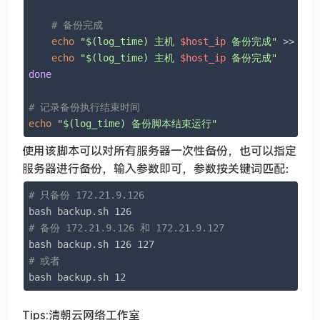
# 备份完成
echo
"
$(log_time)
 主机 
$host_ip
 备份完成"
 >> 
"
$l
echo
"
$(log_time)
 主机 
$host_ip
 备份完成"
done
# 记录备份执行结束时间
echo
"
$(log_time)
 备份脚本结束运行"
使用该脚本可以对所有服务器一次性备份，也可以指定
服务器进行备份，输入参数即可，参数按关键词匹配：
# 只备份 172.21.9.126
# 备份 172.21.9.126 和 172.21.9.127
# 或者
bash backup.sh 12
Tips:清朝云网络工作室