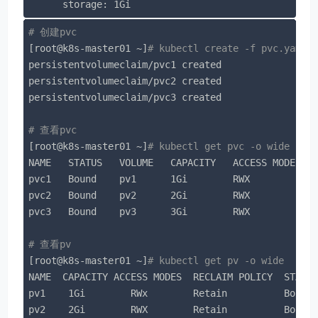
      storage: 1Gi
# 创建pvc
[root@k8s-master01 ~]
# kubectl create -f pvc.yaml
persistentvolumeclaim/pvc1 created

persistentvolumeclaim/pvc2 created

persistentvolumeclaim/pvc3 created

# 查看pvc
[root@k8s-master01 ~]
# kubectl get pvc -o wide
NAME   STATUS   VOLUME   CAPACITY   ACCESS MODES   
pvc1   Bound    pv1      1Gi        RWX            
pvc2   Bound    pv2      2Gi        RWX            
pvc3   Bound    pv3      3Gi        RWX            
# 查看pv
[root@k8s-master01 ~]
# kubectl get pv -o wide
NAME  CAPACITY ACCESS MODES  RECLAIM POLICY  STATUS
pv1    1Gi        RWx        Retain          Bound 
pv2    2Gi        RWX        Retain          Bound 