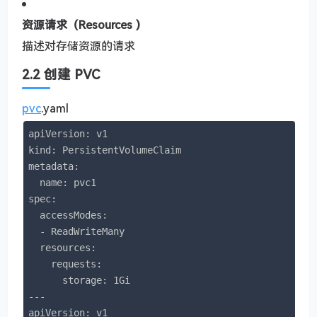
资源请求（Resources ）
描述对存储资源的请求
2.2 创建 PVC
pvc
.yaml
apiVersion: v1

kind: PersistentVolumeClaim

metadata:

  name: pvc1

spec:

  accessModes: 

  - ReadWriteMany

  resources:

    requests:

      storage: 1Gi

---

apiVersion: v1
