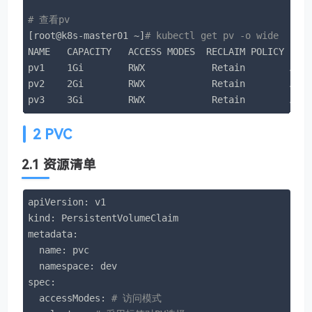
# 查看pv
[root@k8s-master01 ~]
# kubectl get pv -o wide
NAME   CAPACITY   ACCESS MODES  RECLAIM POLICY  STA
pv1    1Gi        RWX            Retain        Avai
pv2    2Gi        RWX            Retain        Avai
pv3    3Gi        RWX            Retain        Ava
2 PVC
2.1 资源清单
apiVersion: v1

kind: PersistentVolumeClaim

metadata:

  name: pvc

  namespace: dev

spec:

  accessModes: 
# 访问模式