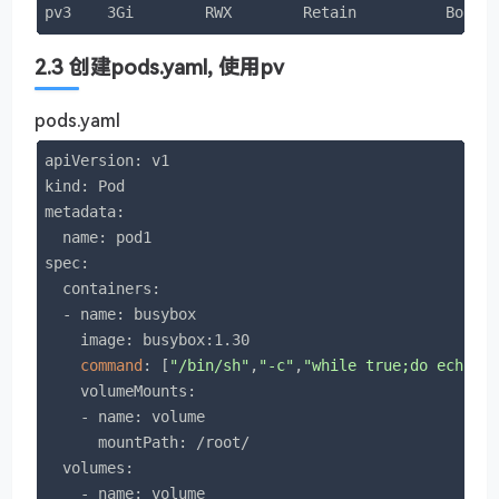
pv3    3Gi        RWX        Retain          Bound
2.3 创建pods.yaml, 使用pv
pods.yaml
apiVersion: v1

kind: Pod

metadata:

  name: pod1

spec:

  containers:

  - name: busybox

    image: busybox:1.30

command
: [
"/bin/sh"
,
"-c"
,
"while true;do echo p
    volumeMounts:

    - name: volume

      mountPath: /root/

  volumes:

    - name: volume
