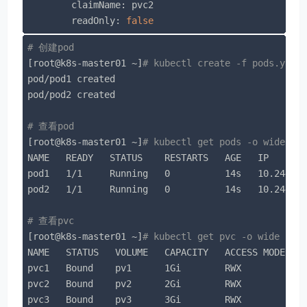
        claimName: pvc2

        readOnly: 
false
# 创建pod
[root@k8s-master01 ~]
# kubectl create -f pods.yaml
pod/pod1 created

pod/pod2 created

# 查看pod
[root@k8s-master01 ~]
# kubectl get pods -o wide
NAME   READY   STATUS    RESTARTS   AGE   IP       
pod1   1/1     Running   0          14s   10.244.1.
pod2   1/1     Running   0          14s   10.244.1.
# 查看pvc
[root@k8s-master01 ~]
# kubectl get pvc -o wide
NAME   STATUS   VOLUME   CAPACITY   ACCESS MODES   
pvc1   Bound    pv1      1Gi        RWX            
pvc2   Bound    pv2      2Gi        RWX            
pvc3   Bound    pv3      3Gi        RWX            