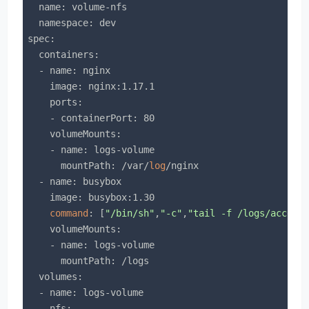
  name: volume-nfs

  namespace: dev

spec:

  containers:

  - name: nginx

    image: nginx:1.17.1

    ports:

    - containerPort: 80

    volumeMounts:

    - name: logs-volume

      mountPath: /var/
log
/nginx

  - name: busybox

    image: busybox:1.30

command
: [
"/bin/sh"
,
"-c"
,
"tail -f /logs/access
    volumeMounts:

    - name: logs-volume

      mountPath: /logs

  volumes:

  - name: logs-volume

    nfs:
