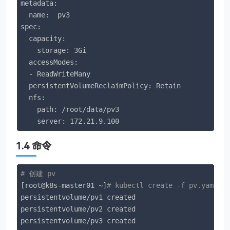
metadata:

  name:  pv3

spec:

  capacity:

    storage: 3Gi

  accessModes:

  - ReadWriteMany

  persistentVolumeReclaimPolicy: Retain

  nfs:

    path: /root/data/pv3

    server: 172.21.9.100
1.4 命令
# 创建 pv
[root@k8s-master01 ~]
# kubectl create -f pv.yaml
persistentvolume/pv1 created

persistentvolume/pv2 created

persistentvolume/pv3 created
