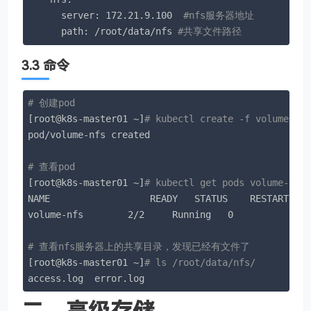
      server: 172.21.9.100  
#nfs服务器地址
      path: /root/data/nfs 
#共享文件路径
3.3 命令
# 创建pod
[root@k8s-master01 ~]
# kubectl create -f volume-nf
pod/volume-nfs created

# 查看pod
[root@k8s-master01 ~]
# kubectl get pods volume-nfs
NAME                  READY   STATUS    RESTARTS   
volume-nfs        2/2     Running   0          2m9s
# 查看nfs服务器上的共享目录，发现已经有文件了
[root@k8s-master01 ~]
# ls /root/data/nfs/
access.log  error.log
二、高级存储