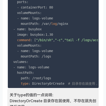
    ports:

    - containerPort: 80

    volumeMounts:

    - name: logs-volume

      mountPath: /var/
log
/nginx

  - name: busybox

    image: busybox:1.30

command
: [
"/bin/sh"
,
"-c"
,
"tail -f /logs/access
    volumeMounts:

    - name: logs-volume

      mountPath: /logs

  volumes:

  - name: logs-volume

    hostPath:

      path: /root/logs

type
: DirectoryOrCreate  
# 目录存在就使用，不
关于type的值的一点说明：
DirectoryOrCreate 目录存在就使用，不存在就先创