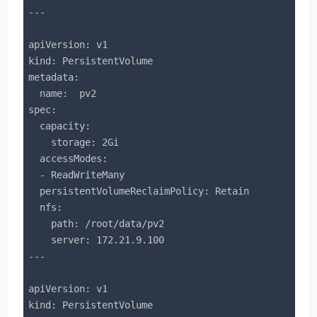
---

apiVersion: v1

kind: PersistentVolume

metadata:

  name:  pv2

spec:

  capacity:

    storage: 2Gi

  accessModes:

  - ReadWriteMany

  persistentVolumeReclaimPolicy: Retain

  nfs:

    path: /root/data/pv2

    server: 172.21.9.100

---

apiVersion: v1

kind: PersistentVolume
