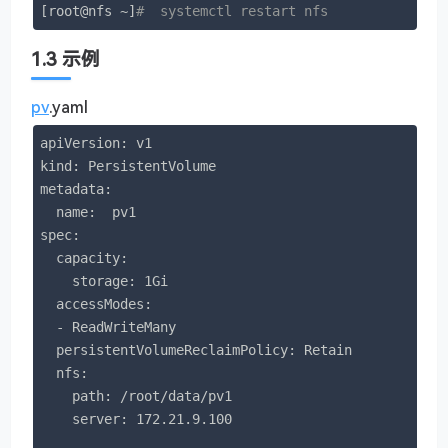
[root@nfs ~]
#  systemctl restart nfs
1.3 示例
pv
.yaml
apiVersion: v1

kind: PersistentVolume

metadata:

  name:  pv1

spec:

  capacity:

    storage: 1Gi

  accessModes:

  - ReadWriteMany

  persistentVolumeReclaimPolicy: Retain

  nfs:

    path: /root/data/pv1

    server: 172.21.9.100
