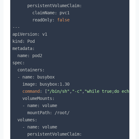
      persistentVolumeClaim:

        claimName: pvc1

        readOnly: 
false
---

apiVersion: v1

kind: Pod

metadata:

  name: pod2

spec:

  containers:

  - name: busybox

    image: busybox:1.30

command
: [
"/bin/sh"
,
"-c"
,
"while true;do echo p
    volumeMounts:

    - name: volume

      mountPath: /root/

  volumes:

    - name: volume

      persistentVolumeClaim:
