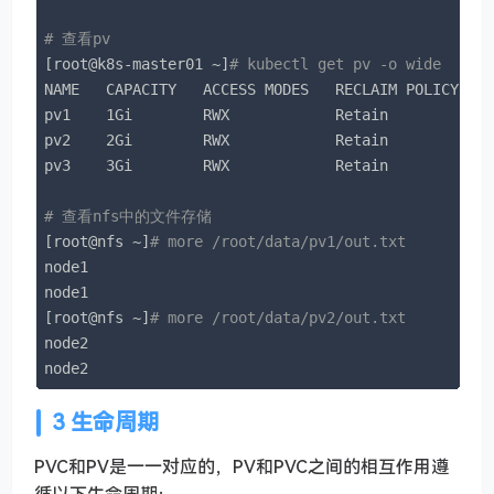
# 查看pv
[root@k8s-master01 ~]
# kubectl get pv -o wide
NAME   CAPACITY   ACCESS MODES   RECLAIM POLICY   S
pv1    1Gi        RWX            Retain           B
pv2    2Gi        RWX            Retain           B
pv3    3Gi        RWX            Retain           B
# 查看nfs中的文件存储
[root@nfs ~]
# more /root/data/pv1/out.txt
node1

node1

[root@nfs ~]
# more /root/data/pv2/out.txt
node2

node2
3 生命周期
PVC和PV是一一对应的，PV和PVC之间的相互作用遵