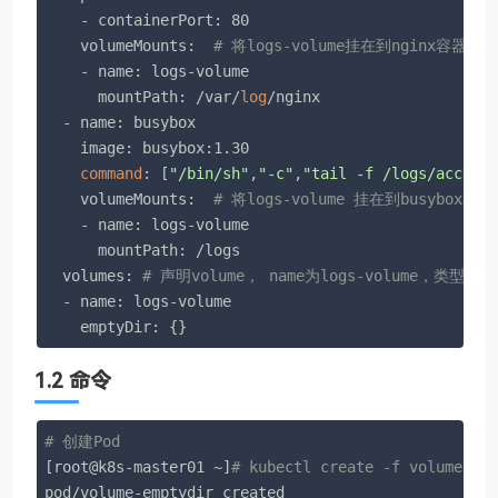
    - containerPort: 80

    volumeMounts:  
# 将logs-volume挂在到nginx容器中，
    - name: logs-volume

      mountPath: /var/
log
/nginx

  - name: busybox

    image: busybox:1.30

command
: [
"/bin/sh"
,
"-c"
,
"tail -f /logs/access
    volumeMounts:  
# 将logs-volume 挂在到busybox
    - name: logs-volume

      mountPath: /logs

  volumes: 
# 声明volume， name为logs-volume，类型为em
  - name: logs-volume

    emptyDir: {}
1.2 命令
# 创建Pod
[root@k8s-master01 ~]
# kubectl create -f volume-em
pod/volume-emptydir created
