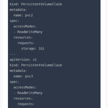
kind: PersistentVolumeClaim

metadata:

  name: pvc2

spec:

  accessModes: 

  - ReadWriteMany

  resources:

    requests:

      storage: 1Gi

---

apiVersion: v1

kind: PersistentVolumeClaim

metadata:

  name: pvc3

spec:

  accessModes: 

  - ReadWriteMany

  resources:

    requests:
