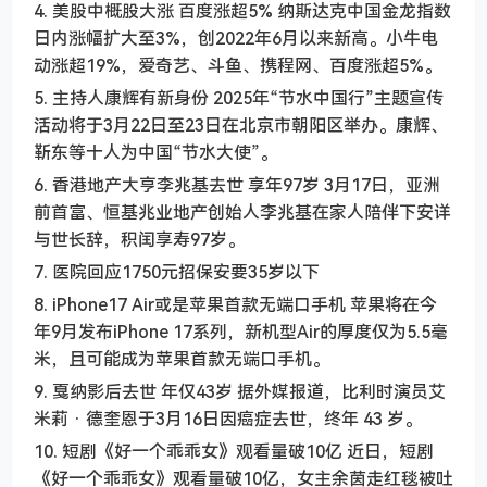
4. 美股中概股大涨 百度涨超5% 纳斯达克中国金龙指数
日内涨幅扩大至3%，创2022年6月以来新高。小牛电
动涨超19%，爱奇艺、斗鱼、携程网、百度涨超5%。
5. 主持人康辉有新身份 2025年“节水中国行”主题宣传
活动将于3月22日至23日在北京市朝阳区举办。康辉、
靳东等十人为中国“节水大使”。
6. 香港地产大亨李兆基去世 享年97岁 3月17日，亚洲
前首富、恒基兆业地产创始人李兆基在家人陪伴下安详
与世长辞，积闰享寿97岁。
7. 医院回应1750元招保安要35岁以下
8. iPhone17 Air或是苹果首款无端口手机 苹果将在今
年9月发布iPhone 17系列，新机型Air的厚度仅为5.5毫
米，且可能成为苹果首款无端口手机。
9. 戛纳影后去世 年仅43岁 据外媒报道，比利时演员艾
米莉 · 德奎恩于3月16日因癌症去世，终年 43 岁。
10. 短剧《好一个乖乖女》观看量破10亿 近日，短剧
《好一个乖乖女》观看量破10亿，女主余茵走红毯被吐