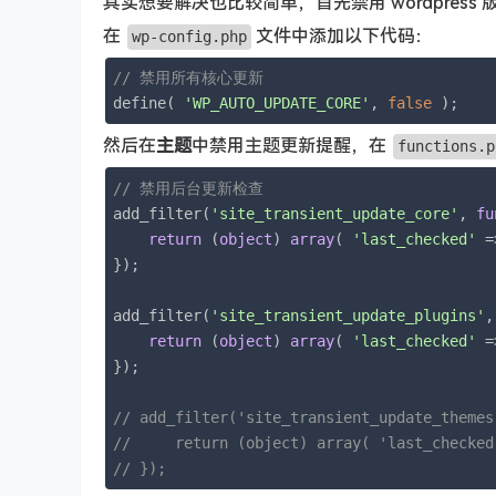
其实想要解决也比较简单，首先禁用 wordpress
在
文件中添加以下代码：
wp-config.php
// 禁用所有核心更新
define( 
'WP_AUTO_UPDATE_CORE'
, 
false
 );
然后在
主题
中禁用主题更新提醒，在
functions.p
// 禁用后台更新检查
add_filter(
'site_transient_update_core'
, 
fu
return
 (
object
) 
array
( 
'last_checked'
 =
});

add_filter(
'site_transient_update_plugins'
,
return
 (
object
) 
array
( 
'last_checked'
 =
});

// add_filter('site_transient_update_themes
//     return (object) array( 'last_checked
// });