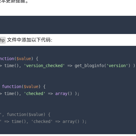
 版本更新提醒。
文件中添加以下代码：
hp
nction
(
$value
) 
{

> time(), 
'version_checked'
 => get_bloginfo(
'version'
) );
 
function
(
$value
) 
{

> time(), 
'checked'
 => 
array
() );

', function($value) {
' => time(), 'checked' => array() );