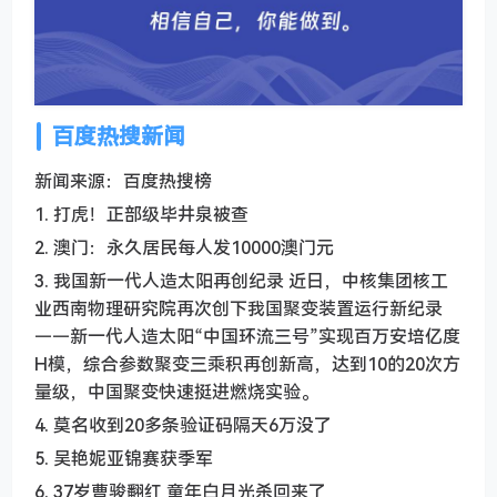
百度热搜新闻
新闻来源：百度热搜榜
1. 打虎！正部级毕井泉被查
2. 澳门：永久居民每人发10000澳门元
3. 我国新一代人造太阳再创纪录 近日，中核集团核工
业西南物理研究院再次创下我国聚变装置运行新纪录
——新一代人造太阳“中国环流三号”实现百万安培亿度
H模，综合参数聚变三乘积再创新高，达到10的20次方
量级，中国聚变快速挺进燃烧实验。
4. 莫名收到20多条验证码隔天6万没了
5. 吴艳妮亚锦赛获季军
6. 37岁曹骏翻红 童年白月光杀回来了