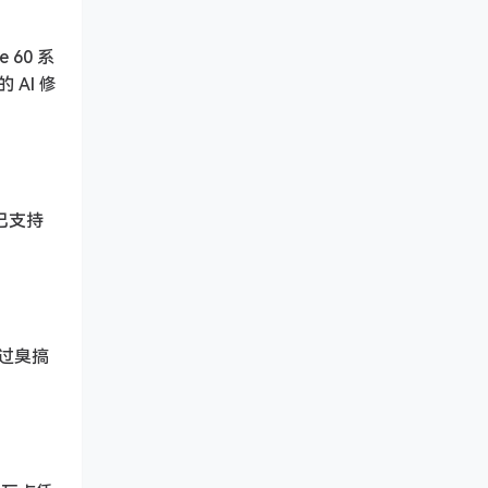
 60 系
AI 修
已支持
过臭搞