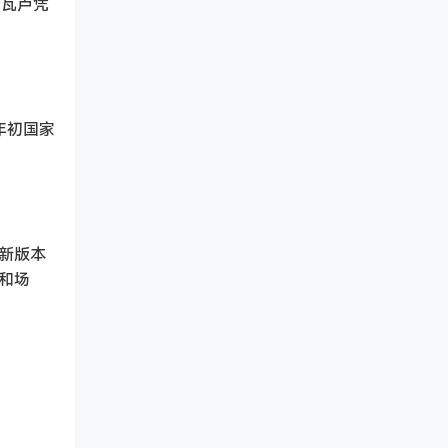
图瓦卢凭
前年初国家
，新版本
用和场