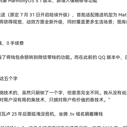
鸿蒙 HarmonyOS 5.1 版本，新增人像精修等功能
启推送（原定 7 月 31 日开启陆续升级），首批适配推送机型为 Mate
获得视觉、动效方面全新升级，同时覆盖更多生活场景；图库的 
钱，0 手续费
悄上线了将钱包余额转到微信零钱的功能。而在此前的 QQ 版本中，
”这五个字
臭搞技术的，虽然只颠倒了一个字，但意思完全不同。我从没有说
对用户没有用的臭技术，只搞对用户有价值的香技术。”
卢 25 年后面临淹没危机，坐拥 .tv 域名躺着赚钱