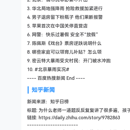
3. 华北局地强降雨 抢险救援加紧进行
4. 男子退房留下粉瓶子 他们果断报警
5. 苹果首次在中国关停直营店
6. 网警：快乐过暑假 安全不“放假”
7. 陈佩斯《戏台》票房逆跌说明什么
8. 哪些家庭可以领育儿补贴？怎么领
9. 密云特大暴雨受灾村民：开门被水冲跑
10. #北京暴雨实况#
---- 百度热搜新闻 End ----
知乎新闻
新闻来源：知乎日榜
标题: 为什么老师一道题反反复复讲了很多遍，孩
链接: https://daily.zhihu.com/story/9782863
----------------------