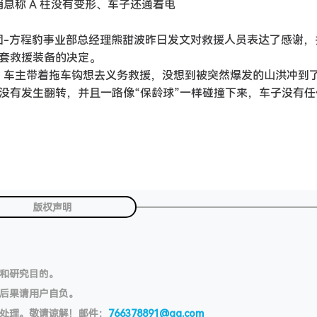
息称 A 柱没有变形、车子还通着电
团-方程豹事业部总经理熊甜波昨日发文对救援人员表达了感谢，
全套救援装备的决定。
雨，车主带着拖车钩想去义务救援，没想到被突然爆发的山洪冲到
稳没有发生翻转，并且一路像“保龄球”一样碰撞下来，车子没有任
版权声明
习和研究目的。
切后果请用户自负。
处理。敬请谅解！邮件：
766378891@qq.com