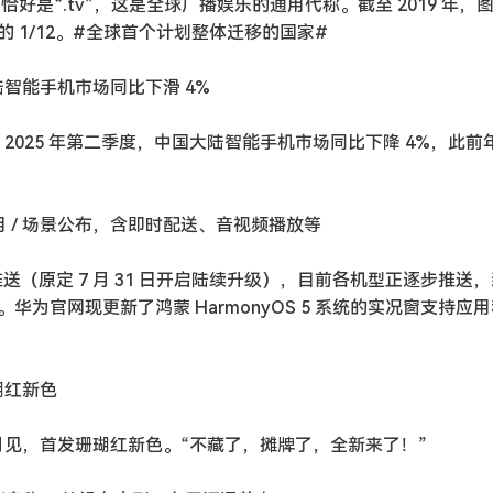
名恰好是“.tv”，这是全球广播娱乐的通用代称。截至 2019 年，
 1/12。#全球首个计划整体迁移的国家#
大陆智能手机市场同比下滑 4%
称，2025 年第二季度，中国大陆智能手机市场同比下降 4%，此
持应用 / 场景公布，含即时配送、音视频播放等
现开启推送（原定 7 月 31 日开启陆续升级），目前各机型正逐步推送
为官网现更新了鸿蒙 HarmonyOS 5 系统的实况窗支持应
瑚红新色
9 月见，首发珊瑚红新色。“不藏了，摊牌了，全新来了！”