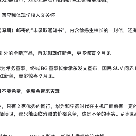
彩还原技术，对多光源场景拍摄时色彩还原更准确。
”，回应称体现学校人文关怀
（深圳）邮寄的“未录取通知书”，内含徐扬生校长的一封信，还
从里到外的全新产品，首发珊瑚红新色，更多惊喜 9 月见
为常务董事、终端 BG 董事长余承东发文宣布，国民 SUV 问界 
新色，更多惊喜 9 月见。
对不能免费，免费会带来灾难
业，只有 2 家优秀的同行，华为和宁德时代在主机厂面前有一定
括博世，都只能面临残酷的价格竞争，这是不争的事实。#博世