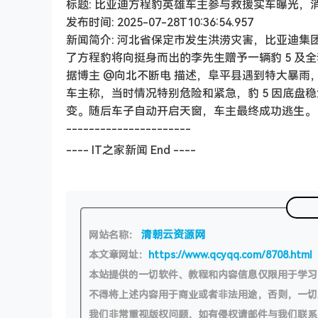
标题: 比亚迪方程豹英雄车主参与救援实车曝光，消
发布时间: 2025-07-28T10:36:54.957
新闻简介: 河北省保定市发生洪涝灾害，比亚迪集
了方程豹将向挺身而出的李先生赠予一辆豹 5 及
据博主 @向北不断电 描述，阜平县遇到特大暴
车主称，当时情况特别危险和紧急，豹 5 因底盘
变。随后车子自动开启天窗，车主最终成功逃生。
----------------------
---- IT之家新闻 End ----
清朝云资源网
网站名称：
本文章网址：
https://www.qcyqq.com/8708.html
本站提供的一切软件、教程和内容信息仅限用于学
不得将上述内容用于商业或者非法用途，否则，一
我们非常重视版权问题，如有侵权请邮件与我们联系