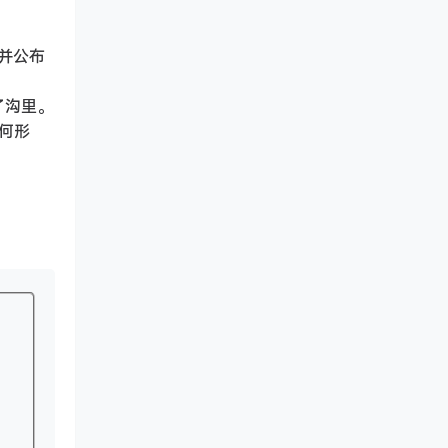
并公布
了沟里。
何形