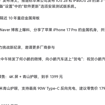
日）发布博文，报道称苹果公司发布 iOS 26 和 iPadOS 26 的第 3
“设置”中的“软件更新”选项安装测试版系统。
果时隔近 10 年重启金属背板
在 Naver 博客上曝料，分享了苹果 iPhone 17 Pro 的金属机身，
小时耐力挑战新纪录，邀请更多厂商参与
 今天中午转发了何小鹏的微博，向小鹏汽车送上“贺电”：祝贺小鹏
6 预售：4K 屏 + 青山护眼，到手 1399 元
米青山护眼，支持最高 90W Type-C 反向充电，建议零售价 179