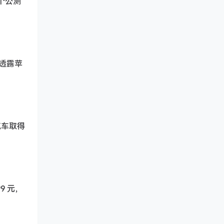
 个公测
并透露苹
汽车取得
9 元，