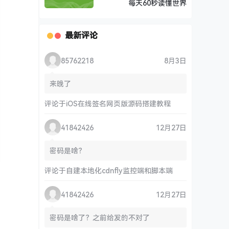
每天60秒读懂世界
最新评论
85762218
8月3日
来晚了
评论于
iOS在线签名网页版源码搭建教程
41842426
12月27日
密码是啥？
评论于
自建本地化cdnfly监控端和脚本端
41842426
12月27日
密码是啥了？之前给发的不对了