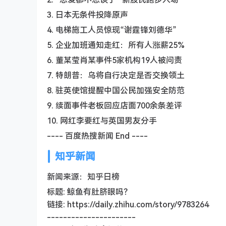
3. 日本无条件投降原声
4. 电梯施工人员惊现“谢霆锋刘德华”
5. 企业加班通知走红：所有人涨薪25%
6. 董某莹肖某事件5家机构19人被问责
7. 特朗普：乌将自行决定是否交换领土
8. 驻英使馆提醒中国公民加强安全防范
9. 续面事件老板回应店面700余条差评
10. 网红李要红与英国男友分手
---- 百度热搜新闻 End ----
知乎新闻
新闻来源：知乎日榜
标题: 鲸鱼有肚脐眼吗？
链接: https://daily.zhihu.com/story/9783264
----------------------