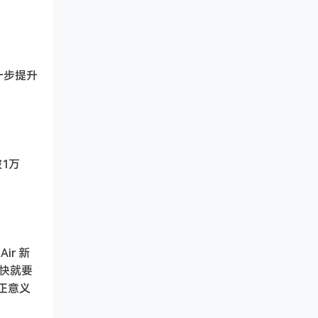
一步提升
破1万
ir 新
很快就要
正意义