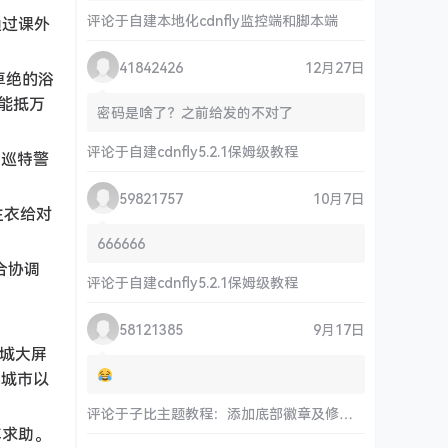
评论于
自建本地化cdnfly监控端和脚本端
通过课外
41842426
12月27日
卓绝的浴
能抵万
密码是啥了？之前给发的不对了
评论于
自建cdnfly5.2.1保姆级教程
动巡特警
59821757
10月7日
生衣给对
666666
合协调
评论于
自建cdnfly5.2.1保姆级教程
58121385
9月17日
全城大屏
，城市以
评论于
子比主题教程：添加底部徽章及修改链接和运行时间
车求助。