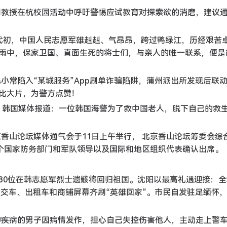
永刚教授在杭校园活动中呼吁警惕应试教育对探索欲的消磨，建议
0年代初，中国人民志愿军雄赳赳、气昂昂，跨过鸭绿江，历经艰苦
雨中，保家卫国、直面生死的将士们，与亲人的唯一联系，便是
民小常陷入“某城服务”App刷单诈骗陷阱，蒲州派出所发现后联
比大片，为警方点赞！
1日，韩国媒体报道：一位韩国海警为了救中国老人，脱下自己的救
京香山论坛媒体通气会于11日上午举行， 北京香山论坛筹委会综
余个国家防务部门和军队领导以及国际和地区组织代表确认出席。
二批30位在韩志愿军烈士遗骸将回归祖国。沈阳以最高礼遇迎接：
，公交车、出租车和商铺屏幕齐刷“英雄回家”。市民自发驻足缅怀
精神疾病的男子因病情发作，担心自己失控伤害他人，主动走上警