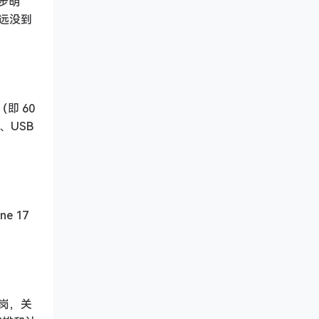
进步明
远没到
（即 60
电、USB
。
e 17
销岗，关