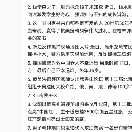
2. 钱学森之子：刷题抹杀孩子求知欲 近日，钱
阅读激发学生好奇心，强调知与不知的成长鸿沟。
3. 这一封封家书来自那些最可爱的人 20世纪5
血奋战，赢得了抗美援朝战争伟大胜利。在枪林弹
金的家书。
4. 浙江反诈抓捕现场堪比大片 近日，温州龙湾市
抓捕小常。警方采用天眼加地网，反诈抓捕现场堪
5. 韩国海警为救中国老人不幸遇难 当地时间1
方，最后自己不幸遇难，终年34岁。
6. 俄美法德等国家确认出席香山论坛 第十二届北
组组长吴建刚大校介绍，俄、美、法、德等100
7. KT击败BFX
8. 沈阳以最高礼遇迎英雄归来 9月12日，第十
点亮“中国红”，主干道悬挂3500余面五星红旗
庄严深情照亮烈士回家的路。
9. 男子精神疾病突发怕伤人求助警察 一名患有