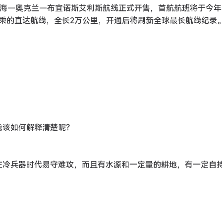
，上海—奥克兰—布宜诺斯艾利斯航线正式开售，首航航班将于今年1
乘的直达航线，全长2万公里，开通后将刷新全球最长航线纪录
我该如何解释清楚呢？
，在冷兵器时代易守难攻，而且有水源和一定量的耕地，有一定自