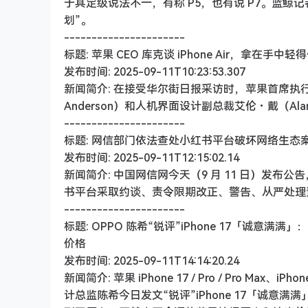
于其定级说法不一，有称 P5，也有说 P7。蓝
划”。
----------------------
标题: 苹果 CEO 库克谈 iPhone Air，拿在手中轻
发布时间: 2025-09-11T10:23:53.307
新闻简介: 在接受华尔街日报采访时，苹果首席执行官
Anderson）和人机界面设计副总裁艾伦・戴（Alan 
----------------------
标题: 网信部门依法查处小红书平台破坏网络生态
发布时间: 2025-09-11T12:15:02.14
新闻简介: 中国网信网今天（9 月 11 日）发
书平台采取约谈、责令限期改正、警告、从严处理
----------------------
标题: OPPO 陈希“锐评”iPhone 17「
价格
发布时间: 2025-09-11T14:14:20.24
新闻简介: 苹果 iPhone 17 / Pro / Pro Ma
计总监陈希今日发文“锐评”iPhone 17「诚