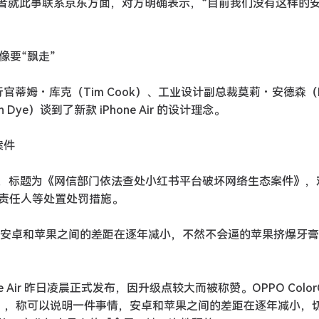
鲸记者就此事联系京东方面，对方明确表示，“目前我们没有这样的
得像要“飘走”
蒂姆・库克（Tim Cook）、工业设计副总裁莫莉・安德森（Mo
Dye）谈到了新款 iPhone Air 的设计理念。
案件
布公告，标题为《网信部门依法查处小红书平台破坏网络生态案件》
责任人等处置处罚措施。
诚意满满」：安卓和苹果之间的差距在逐年减小，不然不会逼的苹果挤爆牙
x、iPhone Air 昨日凌晨正式发布，因升级点较大而被称赞。OPPO Color
意满满」，称可以说明一件事情，安卓和苹果之间的差距在逐年减小，