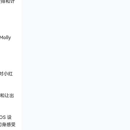
安排和计
lly
，对小红
膏和让出
OS 设
切身感受