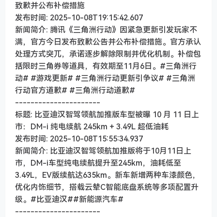
致歉并公布补偿措施
发布时间: 2025-10-08T19:15:42.607
新闻简介: 腾讯《三角洲行动》因紧急更新引发玩家不
满，官方今日发布致歉公告并公布补偿措施。官方承认
处理方式突兀，承诺逐步解除限制并优化机制。补偿包
括限时三角券等道具，有效期至11月6日。#三角洲行
动# #游戏更新# #三角洲行动更新引争议# #三角洲
行动官方道歉# #三角洲行动道歉#
----------------------
标题: 比亚迪汉智驾领航加推版车型被曝 10 月 11 日上
市：DM-i 纯电续航 245km + 3.49L 超低油耗
发布时间: 2025-10-08T15:55:34.937
新闻简介: 比亚迪汉智驾领航加推版将于10月11日上
市，DM-i车型纯电续航提升至245km，油耗低至
3.49L，EV版续航达635km。新车新增两种车漆颜色，
优化内饰细节，搭载云辇C智能底盘系统等多项配置升
级。#比亚迪汉##新能源汽车#
----------------------