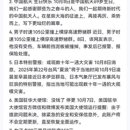
3. 中国航天 生日快乐 10月8日是中国航天69岁生日，
我们一起感谢那些为之奋斗的人，我们一起期待新时代
的中国航天人。在星辰大海的征途上，再接再厉、乘势
而上，写下更灿烂的篇章。
4. 男子时速105公里撞上横穿高速野猪群 近日，男子时
速105公里撞上横穿高速野猪群。8日，该网友表示，
他没有受伤，车辆前挡泥板被撞掉，事发后已报警、报
保险处理。
5. 日本特别警报：或现数十年一遇大灾害 10月8日消
息，2025年第22号台风“夏浪”将于当地时间10月9日凌
晨至早晨接近日本伊豆群岛，日本气象厅已发布暴风与
巨浪的特别警报，指出当地可能出现数十年一遇的大规
模灾害。
6. 美国驻华大使馆：没钱了 停更 10月7日，美国驻华
大使馆官方微信和微博发布美国大使馆运行提醒：由于
拨款问题未决，除紧急的安全和安保信息外，此账户将
不会定期更新，直至恢复全面运作。