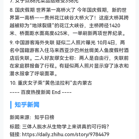
7. 女子点88元菜品结账变358元
8. 国庆假期 世界第一高桥火了 今年国庆假期，新的世
界第一高桥——贵州花江峡谷大桥火了！这座大桥其跨
越被称为“地球裂缝”的花江大峡谷，主桥跨径1420
米、桥面距水面高度625米，一举刷新两项世界纪录。
9. 中国游客海外失联 疑似二人照片曝光 10月4日，两
名中国籍游客入住马来西亚沙巴州丝绸美人鱼度假村酒
店后失联。二人好友缪女士称：两人是自由行，失联前
在家庭群报备了行程。有疑似两人照片显示穿了泳衣和
潜水服拿了呼吸面罩。
10. 重庆女子乘“黄色法拉利”去内蒙古
---- 百度热搜新闻 End ----
知乎新闻
新闻来源：知乎日榜
标题: 三体人脱水从生物学上来讲真的可行吗？
链接: https://daily.zhihu.com/story/9784479