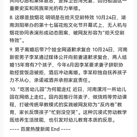
共同心愿和集体意志，是捍卫台湾光复、回归祖国这一
重要史实和民族荣光的有力举措。
8. 这哪是放烟花 明明是在给天空刷特效 10月24日，湖
南浏阳举办的第十七届花炮文化节开幕式上，无人机与
烟花协同表演形成动态图案，被网友形容为“给天空刷
特效”。
9. 男子离婚后带7个娃全网道歉求复合 10月24日，河南
新密男子李某通过媒体公开向前妻道歉求复合，两人结
婚15年育有7个孩子，今年6月因李某要求妻子辞职协
助经营饭店被拒，酒后冲动离婚。李某称独自抚养孩子
力不从心，承诺戒酒并承担家庭责任。
10. “吃苦幼儿园”为何能走红 近日，河南漯河一所幼儿
园在网络上走红。园内因推行筛麦子、做烧鸡等劳动课
程，打破传统早教模式的实践被网友称为“反内卷”教
育，家长反馈孩子“忙到没空哭”。这种沉浸式劳动教学
既培养生活技能，也引发对幼儿教育本质的反思。
---- 百度热搜新闻 End ----