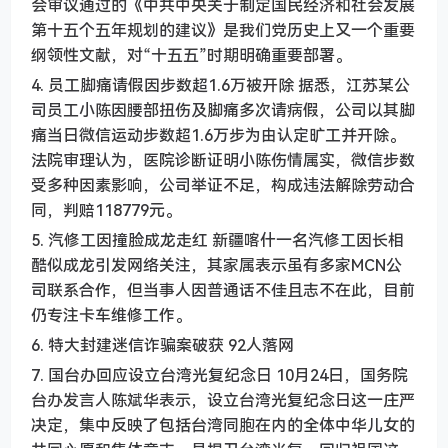
会审议通过的《中共中央关于制定国民经济和社会发展
第十五个五年规划的建议》是我们党历史上又一个重要
纲领性文献，对“十五五”时期明确重要部署。
4. 员工脚痛请假因步数超1.6万被开除 据悉，江苏某公
司员工小陈因腰部扭伤及脚痛多次请病假，公司以其脚
痛当日微信运动步数超1.6万步为由认定旷工并开除。
法院审理认为，医院诊断证明小陈伤情属实，微信步数
受多种因素影响，公司举证不足，构成违法解除劳动合
同，判赔118779元。
5. 汽修工因撞脸成龙走红 新疆喀什一名汽修工因长相
酷似成龙引发网络关注，其家属表示虽有多家MCN公
司联系合作，但当事人因普通话不佳且志不在此，目前
仍专注卡车维修工作。
6. 特大封建迷信诈骗案破获 92人落网
7. 国台办回应设立台湾光复纪念日 10月24日，国务院
台办发言人陈斌华表示，设立台湾光复纪念日这一庄严
决定，集中反映了包括台湾同胞在内的全体中华儿女的