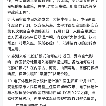
作，在部署明年货币政策时，会议称，要继续实施适度
宽松的货币政策，并提出“灵活高效运用降准降息等多
种政策工具”。
8. 人民空军中日双语发文：大惊小怪 近日，中俄两军
年度合作计划，双方在东海、太平洋西部空域组织实施
第10次联合空中战略巡航。12月11日，人民空军通过
官方渠道发布中日双语声明，内容为“大惊小怪，认清
常态！对号入座，做贼心虚！”，以简洁有力的措辞表
明立场。
9. 寒潮来袭 “速冻”模式如何应对 近日，受冷空气影
响，我国部分地区进入寒潮降温过程。各地如何应对
“速冻”模式？在内蒙古、河南、山西等地，各部门积极
响应，保障供暖和“菜篮子”货足价稳。
10. 电子体温计没水银体温计准？医生解答 12月11日，
安徽铜陵市人民医院副主任医师崔琴表示，电子体温计
与水银体温计的误差范围均在±0.1℃到0.2℃之间，准
确性差异极小，但电子体温计需规范操作以避免偏差。
---- 百度热搜新闻 End ----