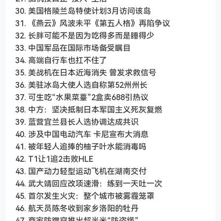
30. 美国格陵兰岛特使计划3月访问该岛
31. 《燕云》风波未平《第五人格》再陷争议
32. 长胖可能不是因为吃得多而是睡得少
33. 中国军品在国际市场备受瞩目
34. 高端自行车也扛不住了
35. 美战机在日本近海消失 曾发求救信号
36. 美驻冰岛大使人选自称第52州州长
37. 可生吃“水果菜薹”2盒卖688引热议
38. 中方：坚决抵制日本军国主义死灰复燃
39. 蓝营宜兰县长人选协调达成共识
40. 涉及中国电动汽车 卡尼宣布大消息
41. 被年轻人追捧的柚子叶水能消毒吗
42. T1让1追2击败HLE
43. 国产动力轻型运动飞机在湖南交付
44. 武大靖回应改项速滑：练到一天吐一次
45. 首尔发生火灾：整个城市被雾霾笼罩
46. 航天员陈冬收到家乡洛阳的牡丹
47. 商家防蹭穿推出超半米“防盗绳”