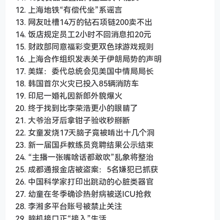
12. 上海地铁“有偿代坐”系谣言
13. 网友吐槽14万的钻石项链200卖不出
14. 饭店规定员工2小时不回消息扣20元
15. 财政部同意福彩变更双色球游戏规则
16. 上海合作组织发表关于伊朗局势的声明
17. 美媒：委代总统会见美国中情局局长
18. 韩国首尔火灾已投入85辆消防车
19. 印尼一婚礼因新郎外貌爆火
20. 终于找到比李荣浩更小的眼睛了
21. 大爷治牙后拿钳子验收秒掰断
22. 女童发烧17天脑子竟被啃出十几个洞
23. 新一届国乒教练员竞聘结果公示结束
24. “主播一张嘴啥话都敢吹”乱象将整治
25. 成都通报金店被盗案：5名嫌犯已抓获
26. 中国科学家打印出跳动的心脏类器官
27. 幼童在冬季确诊热射病被送ICU抢救
28. 李湘多平台账号被禁止关注
29. 脑机接口正“接入”生活