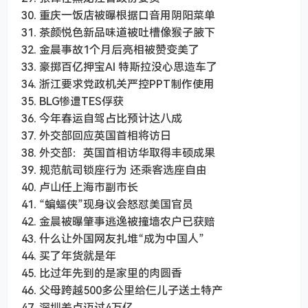
30. 重庆一饭店被曝根据口音用阴阳菜单
31. 茶颜悦色新品味道被吐槽像猴子腋下
32. 金晨事故1个月后亮相被赞变美了
33. 豪掷百亿押宝AI 特斯拉没心思造车了
34. 浙江要求党政机关严控PPT制作使用
35. BLG惨遭TES俘获
36. 今年春运自驾占比预计达八成
37. 外交部回应英国首相将访日
38. 外交部：英国首相访华取得丰硕成果
39. 规范航司锁座行为 还乘客选座自由
40. 卢山任上海市副市长
41. “蝙蝠侠”现身议会怒怼美国官员
42. 金晨被曝肇事逃逸被撞墙农户已获赔
43. 什么让外国网友扎堆“成为中国人”
44. 买了年货就是年
45. 比过年先到的是家里的肉圆香
46. 父母跨越500多公里给仨儿子送土特产
47. 深圳差点迈过4万亿