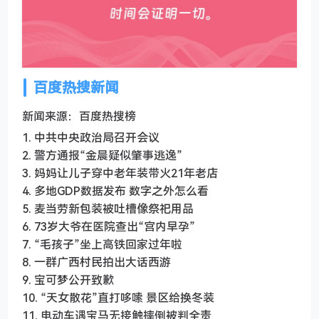
百度热搜新闻
新闻来源：百度热搜榜
1. 中共中央政治局召开会议
2. 警方通报“金晨疑似肇事逃逸”
3. 妈妈让儿子穿中老年装带火21年老店
4. 多地GDP数据发布 数字之外怎么看
5. 麦当劳新包装被吐槽像祭祀用品
6. 73岁大爷在医院查出“宫内早孕”
7. “毛孩子”坐上高铁回家过年啦
8. 一群广西村民拍出大话西游
9. 宝可梦公开致歉
10. “天女散花”直打哆嗦 景区给换冬装
11. 电动车遇宝马无接触摔倒被判全责