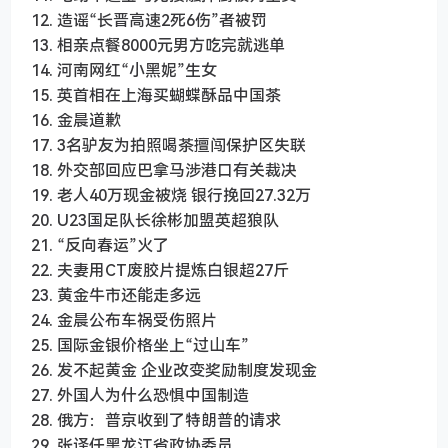
12. 造谣“长晋高速2死6伤”者被罚
13. 相亲点餐8000元男方吃完就逃单
14. 河南网红“小黑妮”生女
15. 英首相在上海买蝴蝶酥品中国茶
16. 金晨道歉
17. 3名驴友为拍照喝茶擅闯保护区失联
18. 外交部回应巴拿马涉港口有关裁决
19. 老人40万现金被烧 银行挽回27.32万
20. U23国足队长徐彬加盟英超狼队
21. “反向春运”火了
22. 夫妻用CT废胶片提炼白银超27斤
23. 黄金牛市还能走多远
24. 金晨公布车祸受伤照片
25. 国际金银价格坐上“过山车”
26. 发不起黄金 企业改变奖励制度发现金
27. 外国人为什么恐惧中国制造
28. 俄方：普京收到了特朗普的请求
29. 张译任黑龙江省政协委员