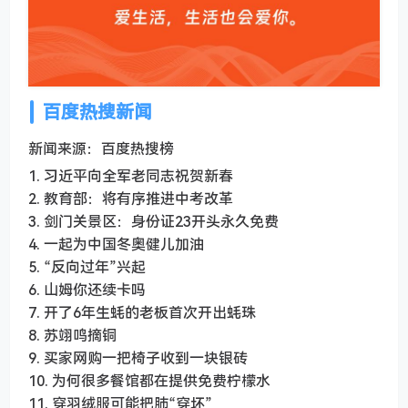
百度热搜新闻
新闻来源：百度热搜榜
1. 习近平向全军老同志祝贺新春
2. 教育部：将有序推进中考改革
3. 剑门关景区：身份证23开头永久免费
4. 一起为中国冬奥健儿加油
5. “反向过年”兴起
6. 山姆你还续卡吗
7. 开了6年生蚝的老板首次开出蚝珠
8. 苏翊鸣摘铜
9. 买家网购一把椅子收到一块银砖
10. 为何很多餐馆都在提供免费柠檬水
11. 穿羽绒服可能把肺“穿坏”