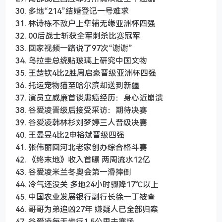
30. 多地“214”结婚登记一号难求
31. 林诗栋不敌户上隼辅无缘亚洲杯四强
32. 00后战士斩获全军刺杀比赛冠军
33. 回家视频一路说了97次“谢谢”
34. 乌拉圭总统贴玻璃上研究中国文物
35. 王楚钦4比2胜周启豪晋级亚洲杯四强
36. 托运宠物猫至哈尔滨却送到新疆
37. 演员立威廉首谈患癌经历：身心近崩溃
38. 谷爱凌晋级后接受采访：期待决赛
39. 谷爱凌韩林杉刘梦婷三人晋级决赛
40. 王曼昱4比2申裕斌晋级四强
41. 张伟丽回河北老家创办综合格斗赛
42. 《终末地》收入首曝 两周流水12亿
43. 谷爱凌米兰冬奥会第一滑摔倒
44. 冷气还没关 多地24小时骤降17℃以上
45. 中国农业发展银行副行长徐一丁被查
46. 哥哥为弟追凶27年 嫌疑人已全部归案
47. 谷爱凌每天步行1.5公里去赛场