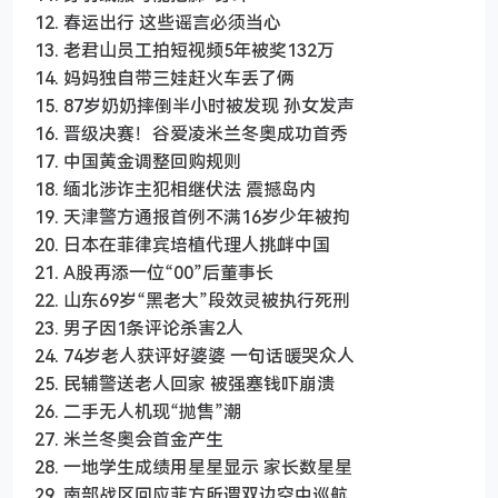
12. 春运出行 这些谣言必须当心
13. 老君山员工拍短视频5年被奖132万
14. 妈妈独自带三娃赶火车丢了俩
15. 87岁奶奶摔倒半小时被发现 孙女发声
16. 晋级决赛！谷爱凌米兰冬奥成功首秀
17. 中国黄金调整回购规则
18. 缅北涉诈主犯相继伏法 震撼岛内
19. 天津警方通报首例不满16岁少年被拘
20. 日本在菲律宾培植代理人挑衅中国
21. A股再添一位“00”后董事长
22. 山东69岁“黑老大”段效灵被执行死刑
23. 男子因1条评论杀害2人
24. 74岁老人获评好婆婆 一句话暖哭众人
25. 民辅警送老人回家 被强塞钱吓崩溃
26. 二手无人机现“抛售”潮
27. 米兰冬奥会首金产生
28. 一地学生成绩用星星显示 家长数星星
29. 南部战区回应菲方所谓双边空中巡航