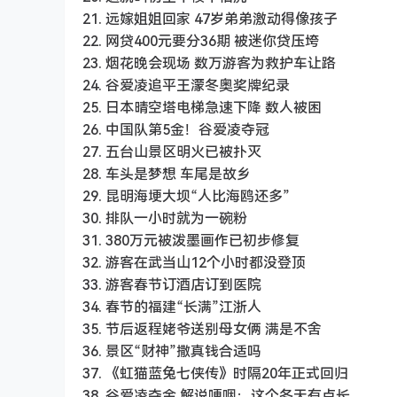
21. 远嫁姐姐回家 47岁弟弟激动得像孩子
22. 网贷400元要分36期 被迷你贷压垮
23. 烟花晚会现场 数万游客为救护车让路
24. 谷爱凌追平王濛冬奥奖牌纪录
25. 日本晴空塔电梯急速下降 数人被困
26. 中国队第5金！谷爱凌夺冠
27. 五台山景区明火已被扑灭
28. 车头是梦想 车尾是故乡
29. 昆明海埂大坝“人比海鸥还多”
30. 排队一小时就为一碗粉
31. 380万元被泼墨画作已初步修复
32. 游客在武当山12个小时都没登顶
33. 游客春节订酒店订到医院
34. 春节的福建“长满”江浙人
35. 节后返程姥爷送别母女俩 满是不舍
36. 景区“财神”撒真钱合适吗
37. 《虹猫蓝兔七侠传》时隔20年正式回归
38. 谷爱凌夺金 解说哽咽：这个冬天有点长