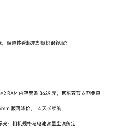
很低，但整体看起来却很锐很舒服？
GB×2 RAM 内存套条 3629 元，京东春节 6 期免息
ro 46mm 版再降价，14 天长续航
官方宣传材料曝光：相机规格与电池容量尘埃落定