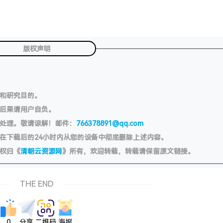
版权声明
习和研究目的。
切后果请用户自负。
处理。敬请谅解！邮件：
766378891@qq.com
在下载后的24小时内从您的设备中彻底删除上述内容。
权归《
清朝云资源网
》所有，欢迎转载，转载请保留原文链接。
THE END
0
分享
二维码
海报