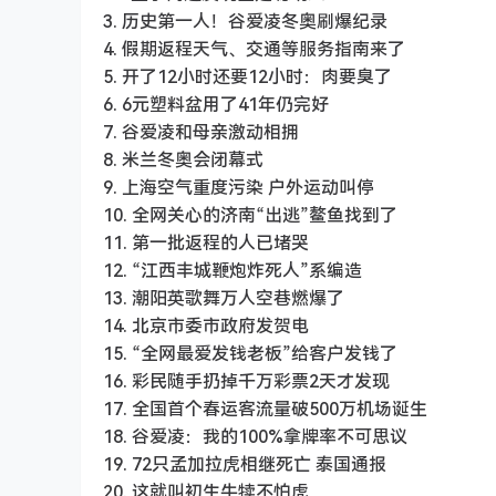
3. 历史第一人！谷爱凌冬奥刷爆纪录
4. 假期返程天气、交通等服务指南来了
5. 开了12小时还要12小时：肉要臭了
6. 6元塑料盆用了41年仍完好
7. 谷爱凌和母亲激动相拥
8. 米兰冬奥会闭幕式
9. 上海空气重度污染 户外运动叫停
10. 全网关心的济南“出逃”鳌鱼找到了
11. 第一批返程的人已堵哭
12. “江西丰城鞭炮炸死人”系编造
13. 潮阳英歌舞万人空巷燃爆了
14. 北京市委市政府发贺电
15. “全网最爱发钱老板”给客户发钱了
16. 彩民随手扔掉千万彩票2天才发现
17. 全国首个春运客流量破500万机场诞生
18. 谷爱凌：我的100%拿牌率不可思议
19. 72只孟加拉虎相继死亡 泰国通报
20. 这就叫初生牛犊不怕虎