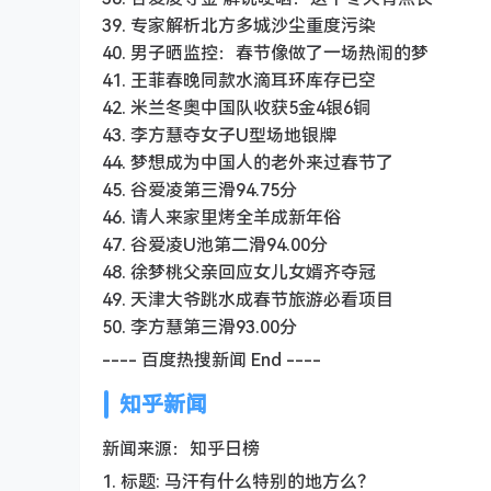
39. 专家解析北方多城沙尘重度污染
40. 男子晒监控：春节像做了一场热闹的梦
41. 王菲春晚同款水滴耳环库存已空
42. ​​米兰冬奥中国队收获5金4银6铜
43. 李方慧夺女子U型场地银牌
44. 梦想成为中国人的老外来过春节了
45. 谷爱凌第三滑94.75分
46. 请人来家里烤全羊成新年俗
47. 谷爱凌U池第二滑94.00分
48. 徐梦桃父亲回应女儿女婿齐夺冠
49. 天津大爷跳水成春节旅游必看项目
50. 李方慧第三滑93.00分
---- 百度热搜新闻 End ----
知乎新闻
新闻来源：知乎日榜
1. 标题: 马汗有什么特别的地方么？