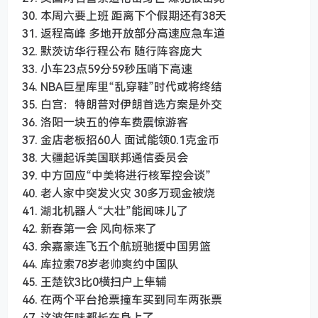
30. 本周六要上班 距离下个假期还有38天
31. 返程高峰 多地开放部分高速应急车道
32. 默茨访华行程公布 随行阵容庞大
33. 小车23点59分59秒压哨下高速
34. NBA巨星库里“乱穿鞋”时代或将终结
35. 白宫：特朗普对伊朗首选方案是外交
36. 洛阳一块五的停车费震惊游客
37. 金店老板招60人 面试能领0.1克金币
38. 大疆起诉美国联邦通信委员会
39. 中方回应“中美将进行核军控会谈”
40. 老人家中突发火灾 30多万现金被烧
41. 湖北机器人“大壮”能闻味儿了
42. 新春第一会 风向标来了
43. 余嘉豪连飞五个航班驰援中国男篮
44. 库拉索78岁老帅爽约中国队
45. 王楚钦3比0横扫户上隼辅
46. 在两个平台抢票撞车买到同车两张票
47. 这波年味都长在身上了