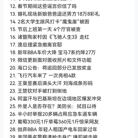
12. 春节期间这些谣言你信了吗
13. 婚礼现场新娘爸爸退还男方18万8彩礼
14. 2名大学生跟风打卡“魔鬼崖”被困
15. 节后上班第一天 4个厅官被查
16. 诸暨陶家村因《飞驰人生3》走红
17. 澳总理紧急撤离官邸
18. 新年BBA车价大降 宝马7系约降27万
19. 微信更新面对面收照片和文件功能
20. 海口公告：将追回部分已发放奖金
21. 飞行汽车来了 一次亮相4款
22. 王曼昱赛后满头大汗 刘海成条形码
23. 王楚钦对手被打到倒地
24. 阿富汗与巴基斯坦在边境地区爆发冲突
25. 外星人是否存在？美防长：拭目以待
26. 半小时举报20多辆占用应急车道车辆
27. 葡萄330元1斤草莓360元1斤惊呆网友
28. 抛弃BBA 年轻人租国产电车回家过年
29. 美国两名警察遭枪击身亡 嫌犯被击毙