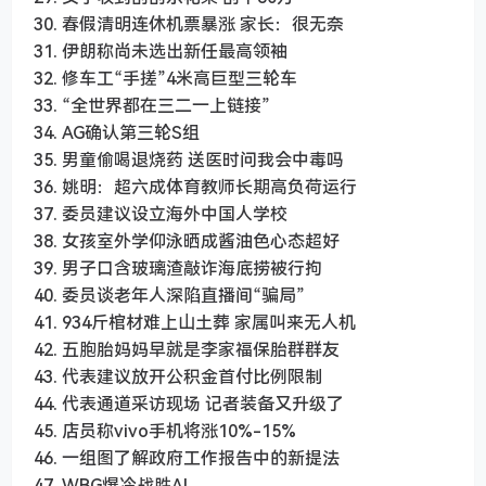
30. 春假清明连休机票暴涨 家长：很无奈
31. 伊朗称尚未选出新任最高领袖
32. 修车工“手搓”4米高巨型三轮车
33. “全世界都在三二一上链接”
34. AG确认第三轮S组
35. 男童偷喝退烧药 送医时问我会中毒吗
36. 姚明：超六成体育教师长期高负荷运行
37. 委员建议设立海外中国人学校
38. 女孩室外学仰泳晒成酱油色心态超好
39. 男子口含玻璃渣敲诈海底捞被行拘
40. 委员谈老年人深陷直播间“骗局”
41. 934斤棺材难上山土葬 家属叫来无人机
42. 五胞胎妈妈早就是李家福保胎群群友
43. 代表建议放开公积金首付比例限制
44. 代表通道采访现场 记者装备又升级了
45. 店员称vivo手机将涨10%-15%
46. 一组图了解政府工作报告中的新提法
47. WBG爆冷战胜AL