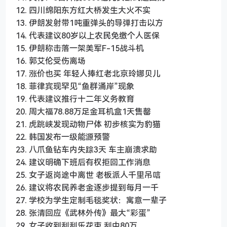
12. 四川绵阳东方红大桥发生大火不实
13. 伊朗发射带1吨重弹头的导弹打击以方
14. 代表建议80岁以上农民免缴个人医保
15. 伊朗称击落一架美军F-15战斗机
16. 郭艾伦受伤离场
17. 涨价也买 年轻人捧红老北京玲娜贝儿
18. 菲律宾现罕见“鱼群涌岸”现象
19. 代表建议推行十二年义务教育
20. 周大福78.88万足金耳机盒1天售罄
21. 虎跳峡发现动物尸体 初步核实为豹猫
22. 韩国发布一级能源预警
23. 八爪鱼钻车内失踪3天 车主崩溃求助
24. 建议明确下班后有权拒回工作消息
25. 女子返岗途中离世 老板派人千里吊唁
26. 建议将农民养老金逐步提到每月一千
27. 学校为学生定制毛毯奖状：寓意一辈子
28. 张清回应《武林外传》最大“彩蛋”
29. 女子收到刮刮乐花束 刮中80万