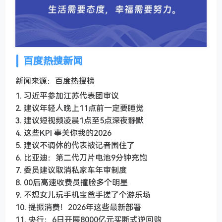
百度热搜新闻
新闻来源：百度热搜榜
1. 习近平参加江苏代表团审议
2. 建议年轻人晚上11点前一定要睡觉
3. 建议短视频凌晨1点至5点深夜静默
4. 这些KPI 事关你我的2026
5. 建议不调休的代表被记者围住了
6. 比亚迪：第二代刀片电池9分钟充饱
7. 委员建议取消私家车年审制度
8. 00后高速收费员撞脸多个明星
9. 不想女儿玩手机宝爸手搓了个游乐场
10. 提振消费！2026年这些最新部署
11. 央行：6日开展8000亿元买断式逆回购