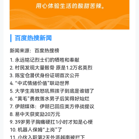
百度热搜新闻
新闻来源：百度热搜榜
1. 永远铭记烈士们的牺牲和奉献
2. 村民发现大量骸骨 原是1.2万名英烈
3. 陈宝仓潜伏身份证明首次公开
4. “中式情绪价值”联动世界
5. 大学生高铁怒吼熊孩子到底是谁错了
6. “黄毛”勇救落水男子后笑得好灿烂
7. 伊朗媒体：伊朗已回应美方停战提议
8. 易中天获奖励20万元
9. 39岁男子胸痛硬扛1小时才知是心梗
10. 机器人保姆“上岗”了
11. 小伙入职第2天外派越南被拦下