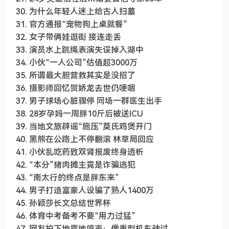
30. 为什么年轻人迷上给古人扫墓
31. 官方通报“宠物狗上桌就餐”
32. 女子带俩娃逛街 接连走丢
33. 演员水上跳绳表演失误掉入湖中
34. 小伙“一人公司”估值超3000万
35. 所谓最大胆营救其实是没招了
36. 摄影师回忆贺娇龙去世仍哽咽
37. 男子球场心脏骤停 同场一群医生出手
38. 28岁孕妈一周胖10斤后被送ICU
39. 当地文旅辟谣“施压”莫氏鸡煲开门
40. 黑熊在公路上不停翻滚 林草局回应
41. 小伙乱吃药致双肾报废终身透析
42. “本分”猪肉摊主竟是诈骗逃犯
43. “南太行的终点是胖东来”
44. 男子打造富豪人设骗了熟人1400万
45. 孙颖莎长文总结世界杯
46. 体育中考备考不要“用力过猛”
47. 网友拍下地震地鸣声：像重型机车驶过