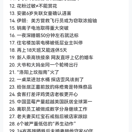
12. 花粉过敏≠不能赏花
13. 安徽6岁失联女童确认遇害
14. 伊朗：美方营救飞行员或为窃取浓缩铀
15. 钠离子电池取得重大突破
16. 一夜深睡眠50分钟左右就达标
17. 住宅楼加装电梯被低层业主叫停
18. 再上18天班又能连休5天
19. 新人乘高铁接亲 网友直呼上亿的婚车
20. 大爷和大妈坐同一个轮椅出行
21. “洛阳上坟指南”火了
22. 一桌菜进泔水桶 探店歪风该刹了
23. 给张居正墓前放的痔疮膏是特殊祭品
24. 食客打差评鸡煲店老板更开心
25. 中国蓝莓产量超越美国跃居全球第一
26. 离职员工被做成数字分身继续工作
27. 老夫妻买红宝石戒指后被店家跟踪
28. 6个被严重低估的“养生动作”
29. 24岁英雄牺牲后未婚妻替他守家60年